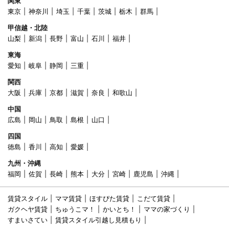
関東
東京
神奈川
埼玉
千葉
茨城
栃木
群馬
甲信越・北陸
山梨
新潟
長野
富山
石川
福井
東海
愛知
岐阜
静岡
三重
関西
大阪
兵庫
京都
滋賀
奈良
和歌山
中国
広島
岡山
鳥取
島根
山口
四国
徳島
香川
高知
愛媛
九州・沖縄
福岡
佐賀
長崎
熊本
大分
宮崎
鹿児島
沖縄
賃貸スタイル
ママ賃貸
ほすぴた賃貸
こだて賃貸
ガクヘヤ賃貸
ちゅうこマ！
かいとち！
ママの家づくり
すまいさてい
賃貸スタイル引越し見積もり