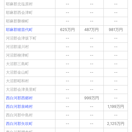
耶麻郡北塩原村
--
--
--
耶麻郡西会津町
--
--
--
耶麻郡磐梯町
--
--
--
耶麻郡猪苗代町
625万円
487万円
981万円
河沼郡会津坂下町
--
--
--
河沼郡湯川村
--
--
--
河沼郡柳津町
--
--
--
大沼郡三島町
--
--
--
大沼郡金山町
--
--
--
大沼郡昭和村
--
--
--
大沼郡会津美里町
--
--
--
西白河郡西郷村
--
999万円
--
西白河郡泉崎村
--
--
1,199万円
西白河郡中島村
--
--
--
西白河郡矢吹町
--
--
2,125万円
東白川郡棚倉町
--
--
--