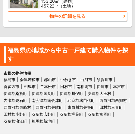
153.20㎡（建物）
457.22㎡（土地）
物件の詳細を見る
福島県の地域から中古一戸建て購入物件を探
す
市郡の物件情報
福島市
会津若松市
郡山市
いわき市
白河市
須賀川市
喜多方市
相馬市
二本松市
田村市
南相馬市
伊達市
本宮市
伊達郡桑折町
伊達郡国見町
伊達郡川俣町
安達郡大玉村
岩瀬郡鏡石町
南会津郡南会津町
耶麻郡猪苗代町
西白河郡西郷村
西白河郡泉崎村
西白河郡矢吹町
東白川郡矢祭町
田村郡三春町
田村郡小野町
双葉郡広野町
双葉郡楢葉町
双葉郡富岡町
双葉郡浪江町
相馬郡新地町