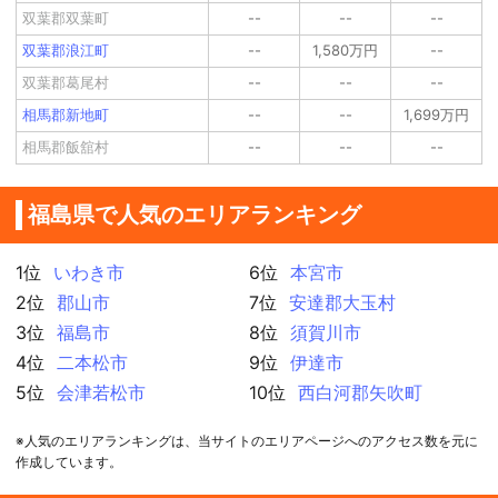
双葉郡双葉町
--
--
--
双葉郡浪江町
--
1,580万円
--
双葉郡葛尾村
--
--
--
相馬郡新地町
--
--
1,699万円
相馬郡飯舘村
--
--
--
福島県で人気のエリアランキング
1位
いわき市
6位
本宮市
2位
郡山市
7位
安達郡大玉村
3位
福島市
8位
須賀川市
4位
二本松市
9位
伊達市
5位
会津若松市
10位
西白河郡矢吹町
※人気のエリアランキングは、当サイトのエリアページへのアクセス数を元に
作成しています。