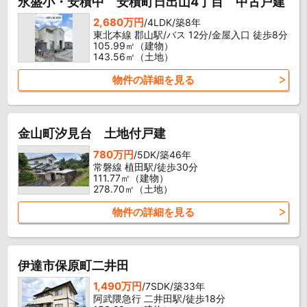
永盛小・安積中 安積町日出山4丁目 中古戸建
2,680万円
/4LDK/築8年
東北本線 郡山駅/バス 12分/金屋入口 徒歩8分
105.99㎡（建物）
143.56㎡（土地）
物件の詳細を見る
金山町汐見台 土地付戸建
780万円
/5DK/築46年
常磐線 植田駅/徒歩30分
111.77㎡（建物）
278.70㎡（土地）
物件の詳細を見る
伊達市保原町二井田
1,490万円
/7SDK/築33年
阿武隈急行 二井田駅/徒歩18分