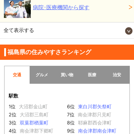
病院･医療機関から探す
全て表示する
福島県の住みやすさランキング
交通
グルメ
買い物
医療
治安
駅数
1位
大沼郡金山町
6位
東白川郡矢祭町
2位
大沼郡三島町
7位
南会津郡只見町
3位
双葉郡楢葉町
8位
耶麻郡西会津町
4位
南会津郡下郷町
9位
南会津郡南会津町