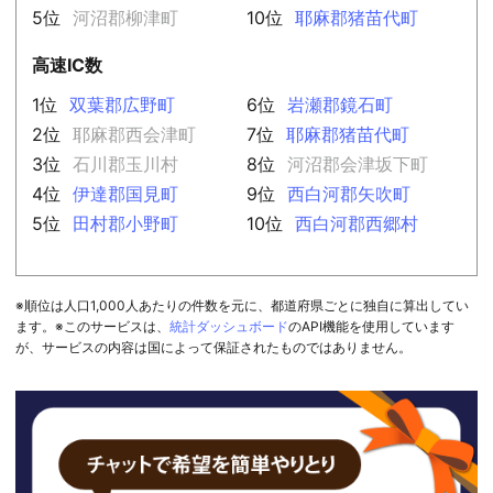
5位
河沼郡柳津町
10位
耶麻郡猪苗代町
高速IC数
1位
双葉郡広野町
6位
岩瀬郡鏡石町
2位
耶麻郡西会津町
7位
耶麻郡猪苗代町
3位
石川郡玉川村
8位
河沼郡会津坂下町
4位
伊達郡国見町
9位
西白河郡矢吹町
5位
田村郡小野町
10位
西白河郡西郷村
※順位は人口1,000人あたりの件数を元に、都道府県ごとに独自に算出してい
ます。※このサービスは、
統計ダッシュボード
のAPI機能を使用しています
が、サービスの内容は国によって保証されたものではありません。