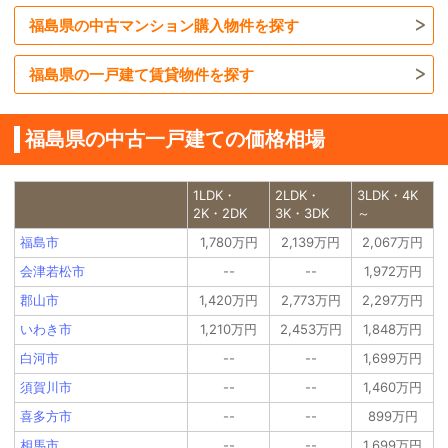
福島県の中古マンション購入物件を探す
福島県の一戸建て賃貸物件を探す
福島県の中古一戸建ての価格相場
1LDK・
2LDK・
3LDK・4K
2K・2DK
3K・3DK
～
福島市
1,780万円
2,139万円
2,067万円
会津若松市
--
--
1,972万円
郡山市
1,420万円
2,773万円
2,297万円
いわき市
1,210万円
2,453万円
1,848万円
白河市
--
--
1,699万円
須賀川市
--
--
1,460万円
喜多方市
--
--
899万円
相馬市
--
--
1,699万円