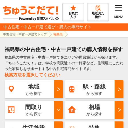
お気に
最近見た
入り
物件
MENU
中古住宅・中古一戸建て選び・購入の専門サイト
中古住宅・中古一戸建てトップ
福島県
福島県の中古住宅・中古一戸建ての購入情報を探す
福島県の中古住宅・中古一戸建てをエリアや周辺施設から探せます。
「ちゅうこだて！」は、学校や病院近くの一軒家など、住環境にこだわ
った家探しをサポートする中古住宅専門サイトです。
検索方法を選択してください
地域
駅・路線
から探す
から探す
間取り
相場
から探す
から探す
生活施設
特集