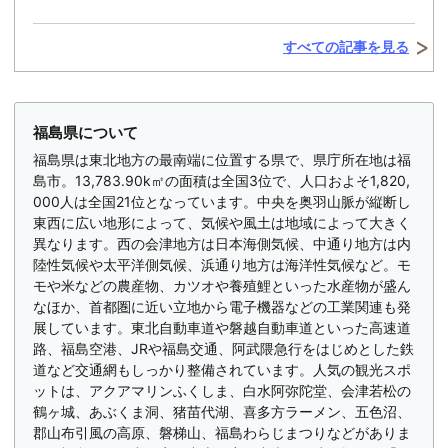
すべての記事を見る
福島県について
福島県は東北地方の最南端に位置する県で、県庁所在地は福
島市。13,783.90k㎡の面積は全国3位で、人口およそ1,820,
000人は全国21位となっています。中央を奥羽山脈が縦断し
東西に広い地形によって、気候や風土は地域によって大きく
異なります。西の会津地方は日本海側気候、中通り地方は内
陸性気候や太平洋側気候、浜通り地方は海洋性気候など。モ
モや米などの農産物、カツオや養殖鯉といった水産物が盛ん
なほか、首都圏に近い立地から電子機器などの工業関連も発
展しています。東北自動車道や磐越自動車道といった高速道
路、福島空港、JRや福島交通、阿武隈急行をはじめとした鉄
道など交通網もしっかり整備されています。人気の観光スポ
ットは、アクアマリンふくしま、白水阿弥陀堂、会津若松の
鶴ヶ城、あぶくま洞、猪苗代湖、喜多方ラーメン、五色沼、
郡山布引風の高原、磐梯山、福島わらじまつりなどがありま