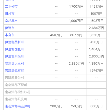
二本松市
--
1,700万円
1,421万円
田村市
--
--
100万円
南相馬市
--
1,999万円
1,503万円
伊達市
--
--
2,684万円
本宮市
450万円
867万円
1,826万円
伊達郡桑折町
--
--
450万円
伊達郡国見町
--
--
1,464万円
伊達郡川俣町
--
--
2,800万円
安達郡大玉村
--
2,880万円
1,390万円
岩瀬郡鏡石町
--
--
1,974万円
岩瀬郡天栄村
--
--
--
南会津郡下郷町
--
--
--
南会津郡檜枝岐村
--
--
--
南会津郡只見町
--
--
--
南会津郡南会津町
200万円
750万円
600万円