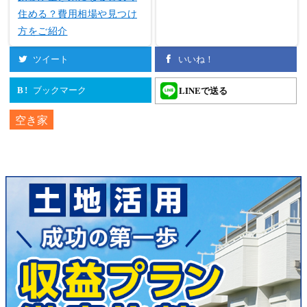
住める？費用相場や見つけ
方をご紹介
ツイート
いいね！
ブックマーク
LINEで送る
B!
空き家