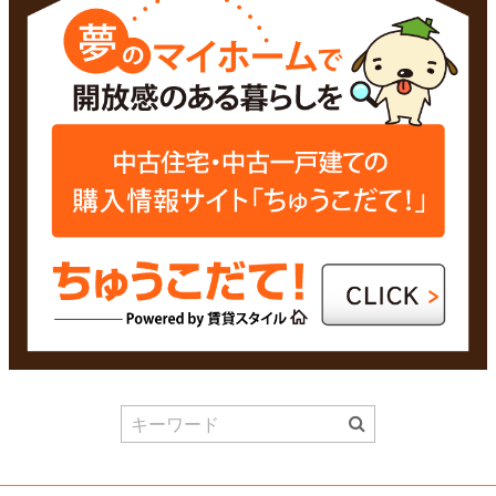
Search
for: