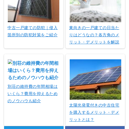
中古一戸建ての防犯｜侵入
東向きの一戸建ての日当た
箇所別の防犯対策をご紹介
りはどうなの？各方角のメ
リット・デメリットを解説
別荘の維持費の年間相場は
いくら？費用を抑えるため
のノウハウも紹介
太陽光発電付きの中古住宅
を購入するメリット・デメ
リットとは？