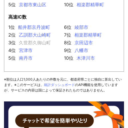
5位
京都市東山区
10位
相楽郡精華町
高速IC数
1位
船井郡京丹波町
6位
綾部市
2位
乙訓郡大山崎町
7位
相楽郡精華町
3位
久世郡久御山町
8位
京田辺市
4位
宮津市
9位
八幡市
5位
南丹市
10位
木津川市
※順位は人口1,000人あたりの件数を元に、都道府県ごとに独自に算出してい
ます。※このサービスは、
統計ダッシュボード
のAPI機能を使用しています
が、サービスの内容は国によって保証されたものではありません。