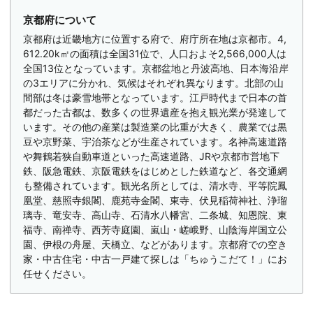
京都府について
京都府は近畿地方に位置する府で、府庁所在地は京都市。4,
612.20k㎡の面積は全国31位で、人口およそ2,566,000人は
全国13位となっています。京都盆地と丹波高地、日本海沿岸
の3エリアに分かれ、気候はそれぞれ異なります。北部の山
間部は冬は豪雪地帯となっています。江戸時代まで日本の首
都だった古都は、数多くの世界遺産を抱え観光業が発達して
います。その他の産業は製造業の比重が大きく、農業では黒
豆や京野菜、宇治茶などが生産されています。名神高速道路
や舞鶴若狭自動車道といった高速道路、JRや京都市営地下
鉄、阪急電鉄、京阪電鉄をはじめとした鉄道など、各交通網
も整備されています。観光名所としては、清水寺、平等院鳳
凰堂、慈照寺銀閣、鹿苑寺金閣、東寺、伏見稲荷神社、浄瑠
璃寺、竜安寺、高山寺、石清水八幡宮、二条城、知恩院、東
福寺、南禅寺、西芳寺庭園、嵐山・嵯峨野、山陰海岸国立公
園、伊根の舟屋、天橋立、などがあります。京都府での空き
家・中古住宅・中古一戸建て探しは「ちゅうこだて！」にお
任せください。