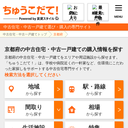
お気に
最近見た
入り
物件
MENU
中古住宅・中古一戸建て選び・購入の専門サイト
中古住宅・中古一戸建てトップ
京都府
京都府の中古住宅・中古一戸建ての購入情報を探す
京都府の中古住宅・中古一戸建てをエリアや周辺施設から探せます。
「ちゅうこだて！」は、学校や病院近くの一軒家など、住環境にこだわ
った家探しをサポートする中古住宅専門サイトです。
検索方法を選択してください
地域
駅・路線
から探す
から探す
間取り
相場
から探す
から探す
生活施設
特集