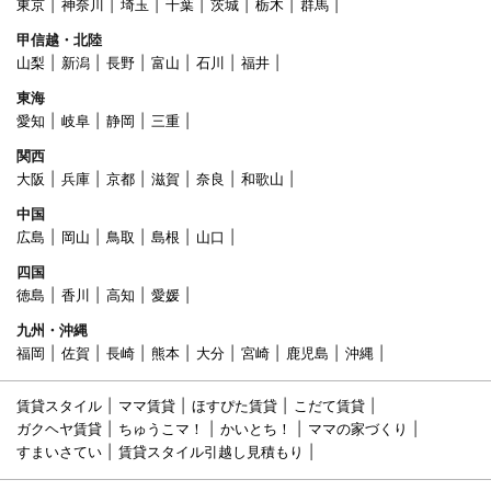
東京
神奈川
埼玉
千葉
茨城
栃木
群馬
甲信越・北陸
山梨
新潟
長野
富山
石川
福井
東海
愛知
岐阜
静岡
三重
関西
大阪
兵庫
京都
滋賀
奈良
和歌山
中国
広島
岡山
鳥取
島根
山口
四国
徳島
香川
高知
愛媛
九州・沖縄
福岡
佐賀
長崎
熊本
大分
宮崎
鹿児島
沖縄
賃貸スタイル
ママ賃貸
ほすぴた賃貸
こだて賃貸
ガクヘヤ賃貸
ちゅうこマ！
かいとち！
ママの家づくり
すまいさてい
賃貸スタイル引越し見積もり