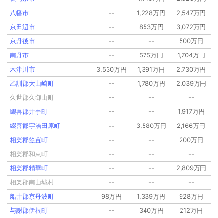
八幡市
--
1,228万円
2,547万円
京田辺市
--
853万円
3,072万円
京丹後市
--
--
500万円
南丹市
--
575万円
1,704万円
木津川市
3,530万円
1,391万円
2,730万円
乙訓郡大山崎町
--
1,780万円
2,039万円
久世郡久御山町
--
--
--
綴喜郡井手町
--
--
1,917万円
綴喜郡宇治田原町
--
3,580万円
2,166万円
相楽郡笠置町
--
--
200万円
相楽郡和束町
--
--
--
相楽郡精華町
--
--
2,809万円
相楽郡南山城村
--
--
--
船井郡京丹波町
98万円
1,339万円
928万円
与謝郡伊根町
--
340万円
212万円