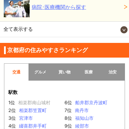
病院･医療機関から探す
全て表示する
京都府の住みやすさランキング
交通
グルメ
買い物
医療
治安
駅数
1位
相楽郡南山城村
6位
船井郡京丹波町
2位
相楽郡笠置町
7位
南丹市
3位
宮津市
8位
福知山市
4位
綴喜郡井手町
9位
綾部市