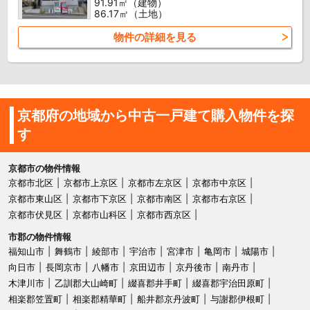
91.91㎡（建物）
86.17㎡（土地）
物件の詳細を見る
京都府の地域から中古一戸建て購入物件を探
す
京都市の物件情報
京都市北区
京都市上京区
京都市左京区
京都市中京区
京都市東山区
京都市下京区
京都市南区
京都市右京区
京都市伏見区
京都市山科区
京都市西京区
市郡の物件情報
福知山市
舞鶴市
綾部市
宇治市
宮津市
亀岡市
城陽市
向日市
長岡京市
八幡市
京田辺市
京丹後市
南丹市
木津川市
乙訓郡大山崎町
綴喜郡井手町
綴喜郡宇治田原町
相楽郡笠置町
相楽郡精華町
船井郡京丹波町
与謝郡伊根町