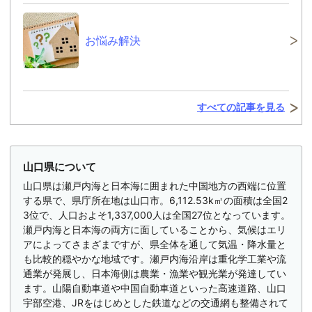
お悩み解決
すべての記事を見る
山口県について
山口県は瀬戸内海と日本海に囲まれた中国地方の西端に位置
する県で、県庁所在地は山口市。6,112.53k㎡の面積は全国2
3位で、人口およそ1,337,000人は全国27位となっています。
瀬戸内海と日本海の両方に面していることから、気候はエリ
アによってさまざまですが、県全体を通して気温・降水量と
も比較的穏やかな地域です。瀬戸内海沿岸は重化学工業や流
通業が発展し、日本海側は農業・漁業や観光業が発達してい
ます。山陽自動車道や中国自動車道といった高速道路、山口
宇部空港、JRをはじめとした鉄道などの交通網も整備されて