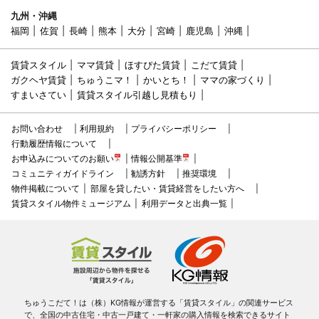
九州・沖縄
福岡
佐賀
長崎
熊本
大分
宮崎
鹿児島
沖縄
賃貸スタイル
ママ賃貸
ほすぴた賃貸
こだて賃貸
ガクヘヤ賃貸
ちゅうこマ！
かいとち！
ママの家づくり
すまいさてい
賃貸スタイル引越し見積もり
お問い合わせ
利用規約
プライバシーポリシー
行動履歴情報について
お申込みについてのお願い
情報公開基準
コミュニティガイドライン
勧誘方針
推奨環境
物件掲載について
部屋を貸したい・賃貸経営をしたい方へ
賃貸スタイル物件ミュージアム
利用データと出典一覧
ちゅうこだて！は（株）KG情報が運営する「賃貸スタイル」の関連サービス
で、全国の中古住宅・中古一戸建て・一軒家の購入情報を検索できるサイト