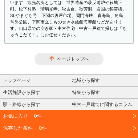
います。観光名所としては、世界遺産の萩反射炉や萩城下
町、松下村塾、瑠璃光寺、秋吉台、秋芳洞、岩国の錦帯橋、
SLやまぐち号、下関の唐戸市場、関門海峡、青海島、角島、
常盤公園、下関市立しものせき水族館海響館などがありま
す。山口県での空き家・中古住宅・中古一戸建て探しは「ち
ゅうこだて！」にお任せください。
ページトップへ
トップページ
地域から探す
生活施設から探す
特集から探す
駅・路線から探す
中古一戸建てに関するコラム
お気に入り
0件
保存した条件
0件