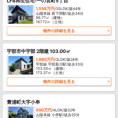
LFB再生住宅-一の宮町5丁目
1,598万円
/3SLDK/築44年
山陽本線 新下関駅/徒歩34分
96.77㎡（建物）
167.72㎡（土地）
物件の詳細を見る
宇部市中宇部 2階建 103.00㎡
1,980万円
/3LDK/築28年
宇部線 宇部新川駅/徒歩33分
103.00㎡（建物）
173.37㎡（土地）
物件の詳細を見る
豊浦町大字小串
500万円
/4LDK/築32年
山陰本線 小串駅/徒歩20分