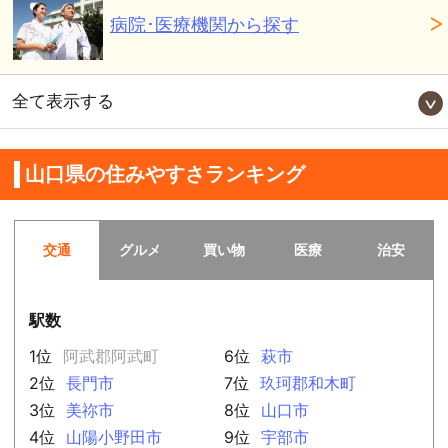
病院･医療機関から探す
全て表示する
山口県の住みやすさランキング
交通
グルメ
買い物
医療
治安
駅数
1位
阿武郡阿武町
6位
萩市
2位
長門市
7位
玖珂郡和木町
3位
美祢市
8位
山口市
4位
山陽小野田市
9位
宇部市