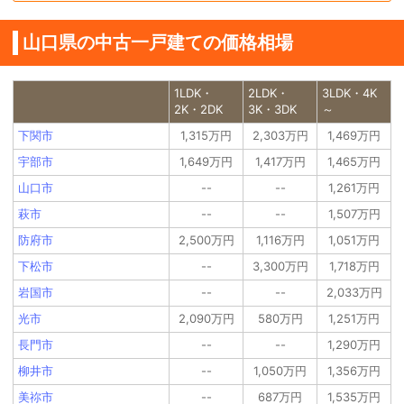
山口県の中古一戸建ての価格相場
1LDK・
2LDK・
3LDK・4K
2K・2DK
3K・3DK
～
下関市
1,315万円
2,303万円
1,469万円
宇部市
1,649万円
1,417万円
1,465万円
山口市
--
--
1,261万円
萩市
--
--
1,507万円
防府市
2,500万円
1,116万円
1,051万円
下松市
--
3,300万円
1,718万円
岩国市
--
--
2,033万円
光市
2,090万円
580万円
1,251万円
長門市
--
--
1,290万円
柳井市
--
1,050万円
1,356万円
美祢市
--
687万円
1,535万円