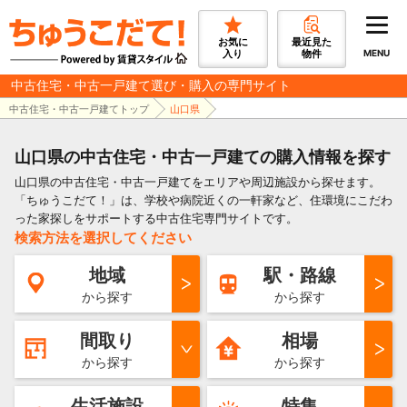
お気に
最近見た
入り
物件
MENU
中古住宅・中古一戸建て選び・購入の専門サイト
中古住宅・中古一戸建てトップ
山口県
山口県の中古住宅・中古一戸建ての購入情報を探す
山口県の中古住宅・中古一戸建てをエリアや周辺施設から探せます。
「ちゅうこだて！」は、学校や病院近くの一軒家など、住環境にこだわ
った家探しをサポートする中古住宅専門サイトです。
検索方法を選択してください
地域
駅・路線
から探す
から探す
間取り
相場
から探す
から探す
生活施設
特集