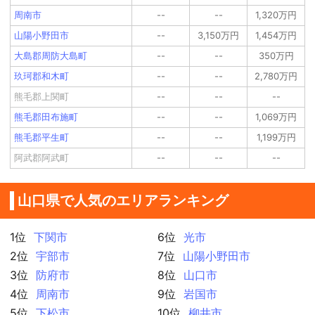
周南市
--
--
1,320万円
山陽小野田市
--
3,150万円
1,454万円
大島郡周防大島町
--
--
350万円
玖珂郡和木町
--
--
2,780万円
熊毛郡上関町
--
--
--
熊毛郡田布施町
--
--
1,069万円
熊毛郡平生町
--
--
1,199万円
阿武郡阿武町
--
--
--
山口県で人気のエリアランキング
1位
下関市
6位
光市
2位
宇部市
7位
山陽小野田市
3位
防府市
8位
山口市
4位
周南市
9位
岩国市
5位
下松市
10位
柳井市