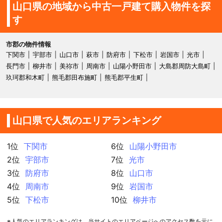
山口県の地域から中古一戸建て購入物件を探
す
市郡の物件情報
下関市
宇部市
山口市
萩市
防府市
下松市
岩国市
光市
長門市
柳井市
美祢市
周南市
山陽小野田市
大島郡周防大島町
玖珂郡和木町
熊毛郡田布施町
熊毛郡平生町
山口県で人気のエリアランキング
1位
下関市
6位
山陽小野田市
2位
宇部市
7位
光市
3位
防府市
8位
山口市
4位
周南市
9位
岩国市
5位
下松市
10位
柳井市
※人気のエリアランキングは、当サイトのエリアページへのアクセス数を元に