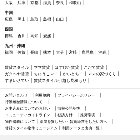
大阪
兵庫
京都
滋賀
奈良
和歌山
中国
広島
岡山
鳥取
島根
山口
四国
徳島
香川
高知
愛媛
九州・沖縄
福岡
佐賀
長崎
熊本
大分
宮崎
鹿児島
沖縄
賃貸スタイル
ママ賃貸
ほすぴた賃貸
こだて賃貸
ガクヘヤ賃貸
ちゅうこマ！
かいとち！
ママの家づくり
すまいさてい
賃貸スタイル引越し見積もり
お問い合わせ
利用規約
プライバシーポリシー
行動履歴情報について
お申込みについてのお願い
情報公開基準
コミュニティガイドライン
勧誘方針
推奨環境
物件掲載について
部屋を貸したい・賃貸経営をしたい方へ
賃貸スタイル物件ミュージアム
利用データと出典一覧