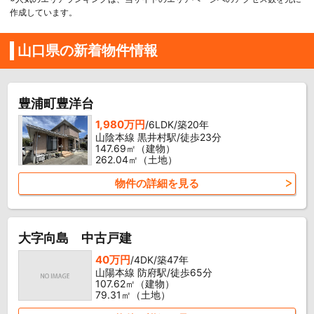
作成しています。
山口県の新着物件情報
豊浦町豊洋台
1,980万円
/6LDK/築20年
山陰本線 黒井村駅/徒歩23分
147.69㎡（建物）
262.04㎡（土地）
物件の詳細を見る
大字向島 中古戸建
40万円
/4DK/築47年
山陽本線 防府駅/徒歩65分
107.62㎡（建物）
79.31㎡（土地）