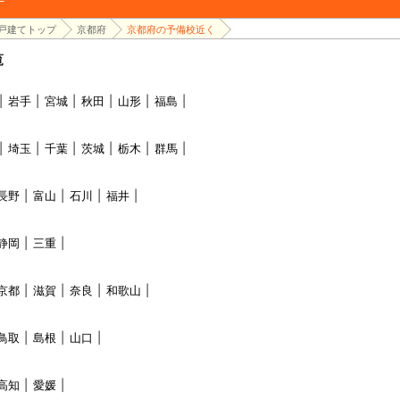
戸建てトップ
京都府
京都府の予備校近く
覧
岩手
宮城
秋田
山形
福島
埼玉
千葉
茨城
栃木
群馬
長野
富山
石川
福井
静岡
三重
京都
滋賀
奈良
和歌山
鳥取
島根
山口
高知
愛媛