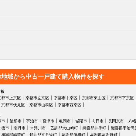
の地域から中古一戸建て購入物件を探す
情報
京都市上京区
京都市左京区
京都市中京区
京都市東山区
京都市下京区
京都市伏見区
京都市山科区
京都市西京区
報
鶴市
綾部市
宇治市
宮津市
亀岡市
城陽市
向日市
長岡京市
八
丹後市
南丹市
木津川市
乙訓郡大山崎町
綴喜郡井手町
綴喜郡宇治田
相楽郡精華町
船井郡京丹波町
与謝郡伊根町
与謝郡与謝野町