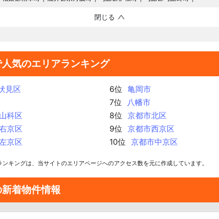
閉じる
で人気のエリアランキング
伏見区
6位
亀岡市
7位
八幡市
山科区
8位
京都市北区
右京区
9位
京都市西京区
左京区
10位
京都市中京区
ランキングは、当サイトのエリアページへのアクセス数を元に作成しています。
の新着物件情報