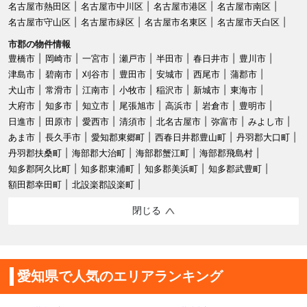
名古屋市熱田区
名古屋市中川区
名古屋市港区
名古屋市南区
名古屋市守山区
名古屋市緑区
名古屋市名東区
名古屋市天白区
市郡の物件情報
豊橋市
岡崎市
一宮市
瀬戸市
半田市
春日井市
豊川市
津島市
碧南市
刈谷市
豊田市
安城市
西尾市
蒲郡市
犬山市
常滑市
江南市
小牧市
稲沢市
新城市
東海市
大府市
知多市
知立市
尾張旭市
高浜市
岩倉市
豊明市
日進市
田原市
愛西市
清須市
北名古屋市
弥富市
みよし市
あま市
長久手市
愛知郡東郷町
西春日井郡豊山町
丹羽郡大口町
丹羽郡扶桑町
海部郡大治町
海部郡蟹江町
海部郡飛島村
知多郡阿久比町
知多郡東浦町
知多郡美浜町
知多郡武豊町
額田郡幸田町
北設楽郡設楽町
閉じる
愛知県で人気のエリアランキング