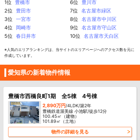
1位
豊橋市
6位
豊川市
2位
豊田市
7位
名古屋市緑区
3位
一宮市
8位
名古屋市中川区
4位
岡崎市
9位
名古屋市守山区
5位
春日井市
10位
名古屋市天白区
※人気のエリアランキングは、当サイトのエリアページへのアクセス数を元に
作成しています。
愛知県の新着物件情報
豊橋市西橋良町1期 全5棟 4号棟
2,890万円
/4LDK/築2年
豊橋鉄道渥美線 小池駅/徒歩12分
100.45㎡（建物）
101.89㎡（土地）
物件の詳細を見る