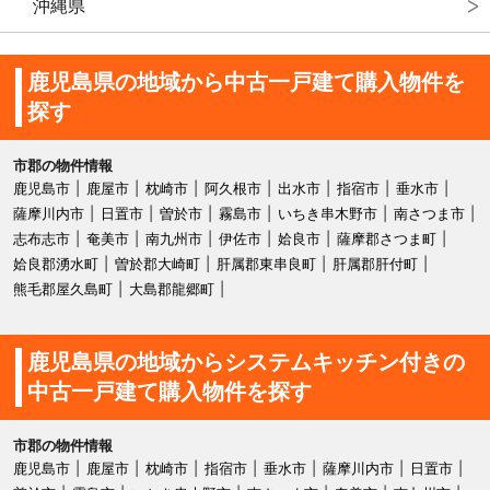
沖縄県
鹿児島県の地域から中古一戸建て購入物件を
探す
市郡の物件情報
鹿児島市
鹿屋市
枕崎市
阿久根市
出水市
指宿市
垂水市
薩摩川内市
日置市
曽於市
霧島市
いちき串木野市
南さつま市
志布志市
奄美市
南九州市
伊佐市
姶良市
薩摩郡さつま町
姶良郡湧水町
曽於郡大崎町
肝属郡東串良町
肝属郡肝付町
熊毛郡屋久島町
大島郡龍郷町
鹿児島県の地域からシステムキッチン付きの
中古一戸建て購入物件を探す
市郡の物件情報
鹿児島市
鹿屋市
枕崎市
指宿市
垂水市
薩摩川内市
日置市