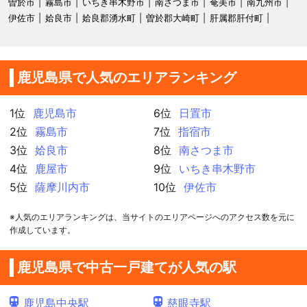
曽於市
霧島市
いちき串木野市
南さつま市
奄美市
南九州市
伊佐市
姶良市
姶良郡湧水町
曽於郡大崎町
肝属郡肝付町
鹿児島県で人気のエリアランキング
1位
鹿児島市
6位
日置市
2位
霧島市
7位
指宿市
3位
姶良市
8位
南さつま市
4位
鹿屋市
9位
いちき串木野市
5位
薩摩川内市
10位
伊佐市
※人気のエリアランキングは、当サイトのエリアページへのアクセス数を元に
作成しています。
鹿児島県で中古一戸建てが人気の駅
鹿児島中央駅
慈眼寺駅