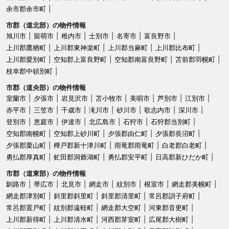
余市郡余市町
市郡（道北部）の物件情報
旭川市
留萌市
稚内市
士別市
名寄市
富良野市
上川郡鷹栖町
上川郡東神楽町
上川郡当麻町
上川郡比布町
上川郡愛別町
空知郡上富良野町
空知郡南富良野町
苫前郡羽幌町
枝幸郡中頓別町
市郡（道央部）の物件情報
室蘭市
夕張市
岩見沢市
苫小牧市
美唄市
芦別市
江別市
赤平市
三笠市
千歳市
滝川市
砂川市
歌志内市
深川市
登別市
恵庭市
伊達市
北広島市
石狩市
石狩郡当別町
空知郡南幌町
空知郡上砂川町
夕張郡由仁町
夕張郡長沼町
夕張郡栗山町
樺戸郡新十津川町
雨竜郡雨竜町
白老郡白老町
勇払郡厚真町
虻田郡洞爺湖町
勇払郡安平町
日高郡新ひだか町
市郡（道東部）の物件情報
釧路市
帯広市
北見市
網走市
紋別市
根室市
網走郡美幌町
網走郡津別町
斜里郡斜里町
斜里郡清里町
常呂郡訓子府町
常呂郡置戸町
紋別郡遠軽町
網走郡大空町
河東郡音更町
上川郡新得町
上川郡清水町
河西郡芽室町
広尾郡大樹町