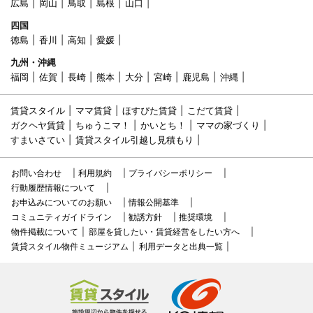
広島
岡山
鳥取
島根
山口
四国
徳島
香川
高知
愛媛
九州・沖縄
福岡
佐賀
長崎
熊本
大分
宮崎
鹿児島
沖縄
賃貸スタイル
ママ賃貸
ほすぴた賃貸
こだて賃貸
ガクヘヤ賃貸
ちゅうこマ！
かいとち！
ママの家づくり
すまいさてい
賃貸スタイル引越し見積もり
お問い合わせ
利用規約
プライバシーポリシー
行動履歴情報について
お申込みについてのお願い
情報公開基準
コミュニティガイドライン
勧誘方針
推奨環境
物件掲載について
部屋を貸したい・賃貸経営をしたい方へ
賃貸スタイル物件ミュージアム
利用データと出典一覧