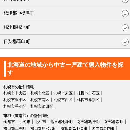
標津郡中標津町
標津郡標津町
目梨郡羅臼町
北海道の地域から中古一戸建て購入物件を探
す
札幌市の物件情報
札幌市中央区
札幌市北区
札幌市東区
札幌市白石区
札幌市豊平区
札幌市南区
札幌市西区
札幌市厚別区
札幌市手稲区
札幌市清田区
市郡（道南部）の物件情報
函館市
小樽市
北斗市
亀田郡七飯町
茅部郡鹿部町
茅部郡森町
檜山郡江差町
檜山郡厚沢部町
虻田郡ニセコ町
岩内郡岩内町