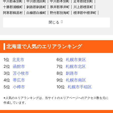
中川郡幕別町
中川郡池田町
中川郡本別町
足寄郡陸別町
十勝郡浦幌町
釧路郡釧路町
厚岸郡厚岸町
川上郡標茶町
阿寒郡鶴居村
白糠郡白糠町
野付郡別海町
標津郡中標津町
閉じる
北海道で人気のエリアランキング
1位
北見市
6位
札幌市東区
2位
函館市
7位
札幌市北区
3位
苫小牧市
8位
釧路市
4位
帯広市
9位
札幌市南区
5位
小樽市
10位
札幌市手稲区
※人気のエリアランキングは、当サイトのエリアページへのアクセス数を元に
作成しています。