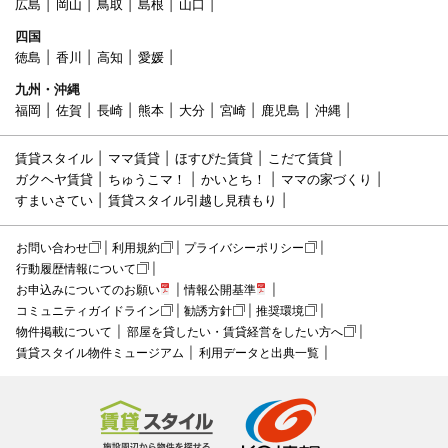
広島
岡山
鳥取
島根
山口
四国
徳島
香川
高知
愛媛
九州・沖縄
福岡
佐賀
長崎
熊本
大分
宮崎
鹿児島
沖縄
賃貸スタイル
ママ賃貸
ほすぴた賃貸
こだて賃貸
ガクヘヤ賃貸
ちゅうこマ！
かいとち！
ママの家づくり
すまいさてい
賃貸スタイル引越し見積もり
お問い合わせ
利用規約
プライバシーポリシー
行動履歴情報について
お申込みについてのお願い
情報公開基準
コミュニティガイドライン
勧誘方針
推奨環境
物件掲載について
部屋を貸したい・賃貸経営をしたい方へ
賃貸スタイル物件ミュージアム
利用データと出典一覧