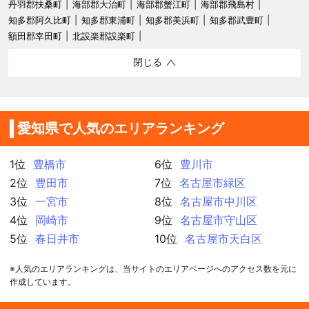
丹羽郡扶桑町
海部郡大治町
海部郡蟹江町
海部郡飛島村
知多郡阿久比町
知多郡東浦町
知多郡美浜町
知多郡武豊町
額田郡幸田町
北設楽郡設楽町
閉じる
愛知県で人気のエリアランキング
1位
豊橋市
6位
豊川市
2位
豊田市
7位
名古屋市緑区
3位
一宮市
8位
名古屋市中川区
4位
岡崎市
9位
名古屋市守山区
5位
春日井市
10位
名古屋市天白区
※人気のエリアランキングは、当サイトのエリアページへのアクセス数を元に
作成しています。