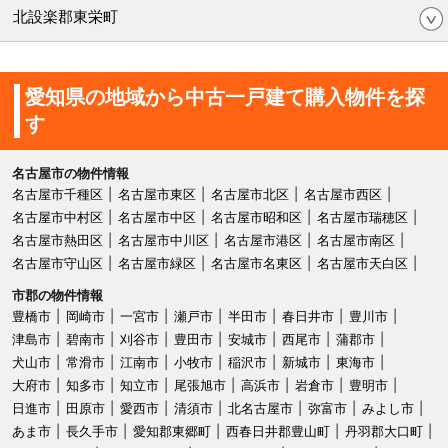
北設楽郡東栄町
愛知県の地域から中古一戸建て購入物件を探
す
名古屋市の物件情報
名古屋市千種区
名古屋市東区
名古屋市北区
名古屋市西区
名古屋市中村区
名古屋市中区
名古屋市昭和区
名古屋市瑞穂区
名古屋市熱田区
名古屋市中川区
名古屋市港区
名古屋市南区
名古屋市守山区
名古屋市緑区
名古屋市名東区
名古屋市天白区
市郡の物件情報
豊橋市
岡崎市
一宮市
瀬戸市
半田市
春日井市
豊川市
津島市
碧南市
刈谷市
豊田市
安城市
西尾市
蒲郡市
犬山市
常滑市
江南市
小牧市
稲沢市
新城市
東海市
大府市
知多市
知立市
尾張旭市
高浜市
岩倉市
豊明市
日進市
田原市
愛西市
清須市
北名古屋市
弥富市
みよし市
あま市
長久手市
愛知郡東郷町
西春日井郡豊山町
丹羽郡大口町