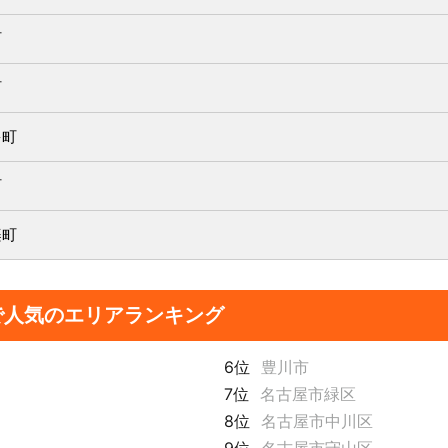
町
町
多町
町
楽町
で人気のエリアランキング
6位
豊川市
7位
名古屋市緑区
8位
名古屋市中川区