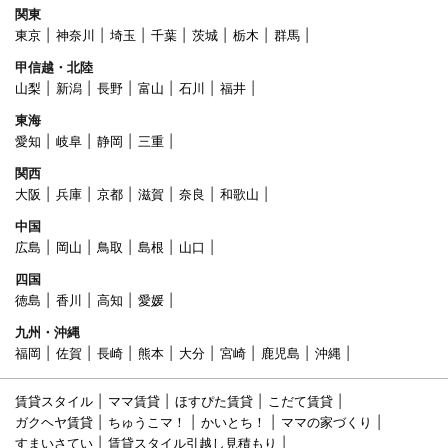
関東
東京
神奈川
埼玉
千葉
茨城
栃木
群馬
甲信越・北陸
山梨
新潟
長野
富山
石川
福井
東海
愛知
岐阜
静岡
三重
関西
大阪
兵庫
京都
滋賀
奈良
和歌山
中国
広島
岡山
鳥取
島根
山口
四国
徳島
香川
高知
愛媛
九州・沖縄
福岡
佐賀
長崎
熊本
大分
宮崎
鹿児島
沖縄
賃貸スタイル
ママ賃貸
ほすぴた賃貸
こだて賃貸
ガクヘヤ賃貸
ちゅうこマ！
かいとち！
ママの家づくり
すまいさてい
賃貸スタイル引越し見積もり