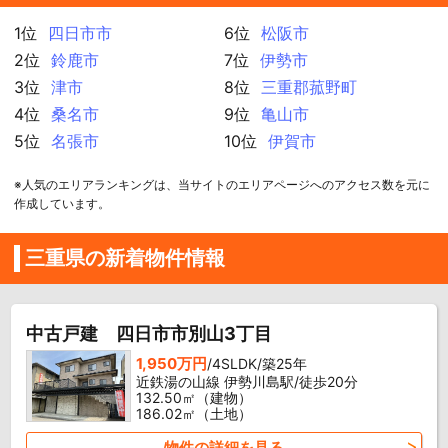
1位
四日市市
6位
松阪市
2位
鈴鹿市
7位
伊勢市
3位
津市
8位
三重郡菰野町
4位
桑名市
9位
亀山市
5位
名張市
10位
伊賀市
※人気のエリアランキングは、当サイトのエリアページへのアクセス数を元に
作成しています。
三重県の新着物件情報
中古戸建 四日市市別山3丁目
1,950万円
/4SLDK/築25年
近鉄湯の山線 伊勢川島駅/徒歩20分
132.50㎡（建物）
186.02㎡（土地）
物件の詳細を見る