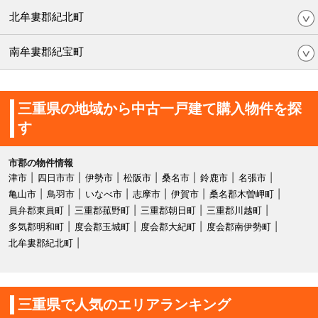
北牟婁郡紀北町
南牟婁郡紀宝町
三重県の地域から中古一戸建て購入物件を探
す
市郡の物件情報
津市
四日市市
伊勢市
松阪市
桑名市
鈴鹿市
名張市
亀山市
鳥羽市
いなべ市
志摩市
伊賀市
桑名郡木曽岬町
員弁郡東員町
三重郡菰野町
三重郡朝日町
三重郡川越町
多気郡明和町
度会郡玉城町
度会郡大紀町
度会郡南伊勢町
北牟婁郡紀北町
三重県で人気のエリアランキング