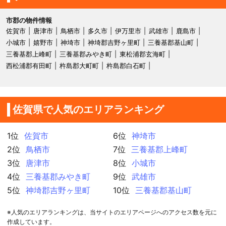
市郡の物件情報
佐賀市
唐津市
鳥栖市
多久市
伊万里市
武雄市
鹿島市
小城市
嬉野市
神埼市
神埼郡吉野ヶ里町
三養基郡基山町
三養基郡上峰町
三養基郡みやき町
東松浦郡玄海町
西松浦郡有田町
杵島郡大町町
杵島郡白石町
佐賀県で人気のエリアランキング
1位
佐賀市
6位
神埼市
2位
鳥栖市
7位
三養基郡上峰町
3位
唐津市
8位
小城市
4位
三養基郡みやき町
9位
武雄市
5位
神埼郡吉野ヶ里町
10位
三養基郡基山町
※人気のエリアランキングは、当サイトのエリアページへのアクセス数を元に
作成しています。