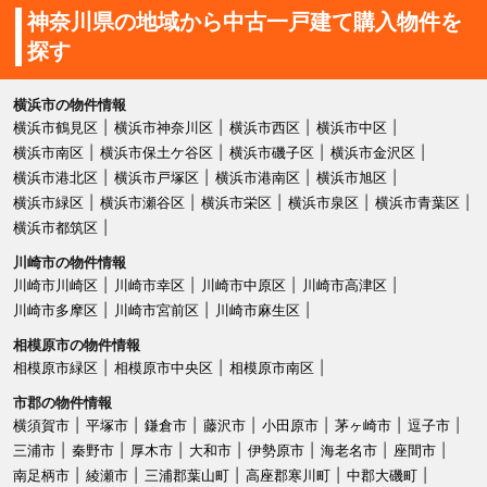
神奈川県の地域から中古一戸建て購入物件を
探す
横浜市の物件情報
横浜市鶴見区
横浜市神奈川区
横浜市西区
横浜市中区
横浜市南区
横浜市保土ケ谷区
横浜市磯子区
横浜市金沢区
横浜市港北区
横浜市戸塚区
横浜市港南区
横浜市旭区
横浜市緑区
横浜市瀬谷区
横浜市栄区
横浜市泉区
横浜市青葉区
横浜市都筑区
川崎市の物件情報
川崎市川崎区
川崎市幸区
川崎市中原区
川崎市高津区
川崎市多摩区
川崎市宮前区
川崎市麻生区
相模原市の物件情報
相模原市緑区
相模原市中央区
相模原市南区
市郡の物件情報
横須賀市
平塚市
鎌倉市
藤沢市
小田原市
茅ヶ崎市
逗子市
三浦市
秦野市
厚木市
大和市
伊勢原市
海老名市
座間市
南足柄市
綾瀬市
三浦郡葉山町
高座郡寒川町
中郡大磯町