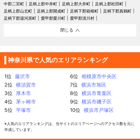
中郡二宮町
足柄上郡中井町
足柄上郡大井町
足柄上郡松田町
足柄上郡山北町
足柄上郡開成町
足柄下郡箱根町
足柄下郡真鶴町
足柄下郡湯河原町
愛甲郡愛川町
愛甲郡清川村
閉じる
神奈川県で人気のエリアランキング
1位
藤沢市
6位
相模原市中央区
2位
横須賀市
7位
横浜市旭区
3位
厚木市
8位
横浜市青葉区
4位
茅ヶ崎市
9位
横浜市磯子区
5位
平塚市
10位
横浜市戸塚区
※人気のエリアランキングは、当サイトのエリアページへのアクセス数を元に
作成しています。