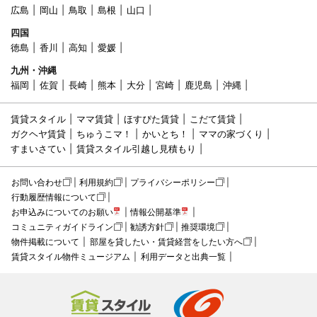
広島
岡山
鳥取
島根
山口
四国
徳島
香川
高知
愛媛
九州・沖縄
福岡
佐賀
長崎
熊本
大分
宮崎
鹿児島
沖縄
賃貸スタイル
ママ賃貸
ほすぴた賃貸
こだて賃貸
ガクヘヤ賃貸
ちゅうこマ！
かいとち！
ママの家づくり
すまいさてい
賃貸スタイル引越し見積もり
お問い合わせ
利用規約
プライバシーポリシー
行動履歴情報について
お申込みについてのお願い
情報公開基準
コミュニティガイドライン
勧誘方針
推奨環境
物件掲載について
部屋を貸したい・賃貸経営をしたい方へ
賃貸スタイル物件ミュージアム
利用データと出典一覧