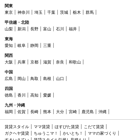
関東
東京
神奈川
埼玉
千葉
茨城
栃木
群馬
甲信越・北陸
山梨
新潟
長野
富山
石川
福井
東海
愛知
岐阜
静岡
三重
関西
大阪
兵庫
京都
滋賀
奈良
和歌山
中国
広島
岡山
鳥取
島根
山口
四国
徳島
香川
高知
愛媛
九州・沖縄
福岡
佐賀
長崎
熊本
大分
宮崎
鹿児島
沖縄
賃貸スタイル
ママ賃貸
ほすぴた賃貸
こだて賃貸
ガクヘヤ賃貸
ちゅうこマ！
かいとち！
ママの家づくり
すまいさてい
賃貸スタイル引越し見積もり