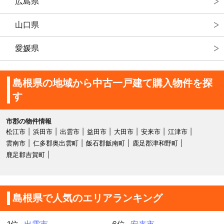
広島県
山口県
愛媛県
島根県の地域から中古一戸建て購入物件を探
す
市郡の物件情報
松江市
浜田市
出雲市
益田市
大田市
安来市
江津市
雲南市
仁多郡奥出雲町
飯石郡飯南町
鹿足郡津和野町
鹿足郡吉賀町
島根県で人気のエリアランキング
1位
出雲市
6位
安来市