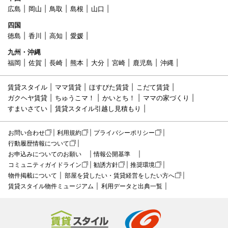
広島
岡山
鳥取
島根
山口
四国
徳島
香川
高知
愛媛
九州・沖縄
福岡
佐賀
長崎
熊本
大分
宮崎
鹿児島
沖縄
賃貸スタイル
ママ賃貸
ほすぴた賃貸
こだて賃貸
ガクヘヤ賃貸
ちゅうこマ！
かいとち！
ママの家づくり
すまいさてい
賃貸スタイル引越し見積もり
お問い合わせ
利用規約
プライバシーポリシー
行動履歴情報について
お申込みについてのお願い
情報公開基準
コミュニティガイドライン
勧誘方針
推奨環境
物件掲載について
部屋を貸したい・賃貸経営をしたい方へ
賃貸スタイル物件ミュージアム
利用データと出典一覧