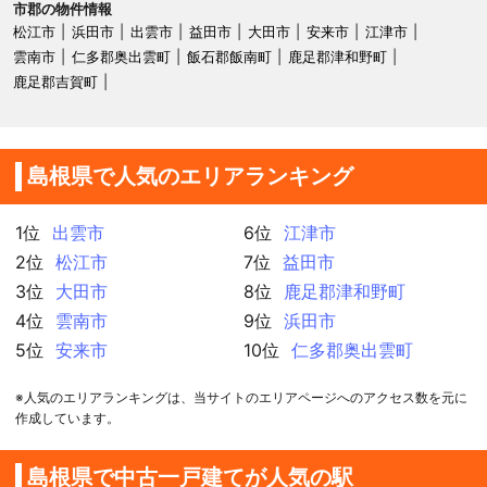
市郡の物件情報
松江市
浜田市
出雲市
益田市
大田市
安来市
江津市
雲南市
仁多郡奥出雲町
飯石郡飯南町
鹿足郡津和野町
鹿足郡吉賀町
島根県で人気のエリアランキング
1位
出雲市
6位
江津市
2位
松江市
7位
益田市
3位
大田市
8位
鹿足郡津和野町
4位
雲南市
9位
浜田市
5位
安来市
10位
仁多郡奥出雲町
※人気のエリアランキングは、当サイトのエリアページへのアクセス数を元に
作成しています。
島根県で中古一戸建てが人気の駅