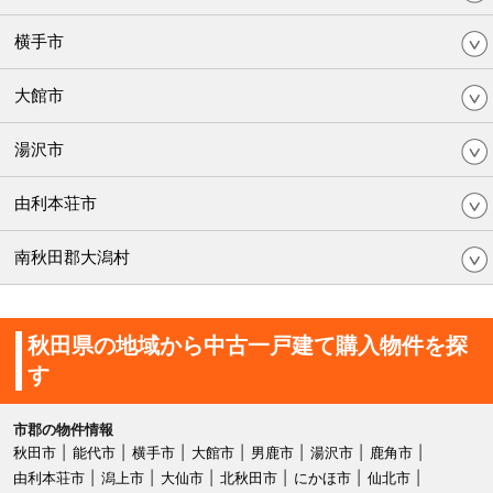
横手市
大館市
湯沢市
由利本荘市
南秋田郡大潟村
秋田県の地域から中古一戸建て購入物件を探
す
市郡の物件情報
秋田市
能代市
横手市
大館市
男鹿市
湯沢市
鹿角市
由利本荘市
潟上市
大仙市
北秋田市
にかほ市
仙北市