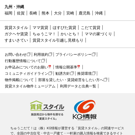
九州・沖縄
福岡
佐賀
長崎
熊本
大分
宮崎
鹿児島
沖縄
賃貸スタイル
ママ賃貸
ほすぴた賃貸
こだて賃貸
ガクヘヤ賃貸
ちゅうこマ！
かいとち！
ママの家づくり
すまいさてい
賃貸スタイル引越し見積もり
お問い合わせ
利用規約
プライバシーポリシー
行動履歴情報について
お申込みについてのお願い
情報公開基準
コミュニティガイドライン
勧誘方針
推奨環境
物件掲載について
部屋を貸したい・賃貸経営をしたい方へ
賃貸スタイル物件ミュージアム
利用データと出典一覧
ちゅうこだて！は（株）KG情報が運営する「賃貸スタイル」の関連サービス
で、全国の中古住宅・中古一戸建て・一軒家の購入情報を検索できるサイト