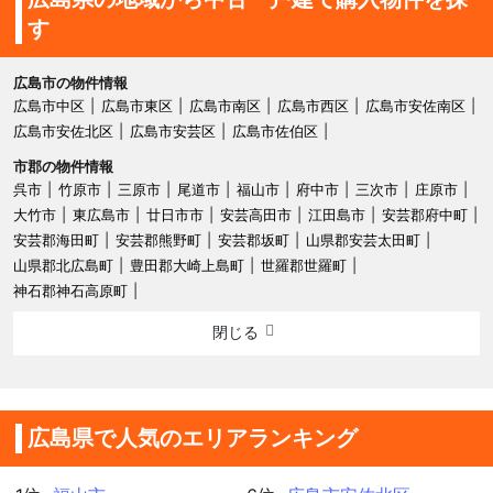
す
広島市の物件情報
広島市中区
広島市東区
広島市南区
広島市西区
広島市安佐南区
広島市安佐北区
広島市安芸区
広島市佐伯区
市郡の物件情報
呉市
竹原市
三原市
尾道市
福山市
府中市
三次市
庄原市
大竹市
東広島市
廿日市市
安芸高田市
江田島市
安芸郡府中町
安芸郡海田町
安芸郡熊野町
安芸郡坂町
山県郡安芸太田町
山県郡北広島町
豊田郡大崎上島町
世羅郡世羅町
神石郡神石高原町
閉じる
広島県で人気のエリアランキング