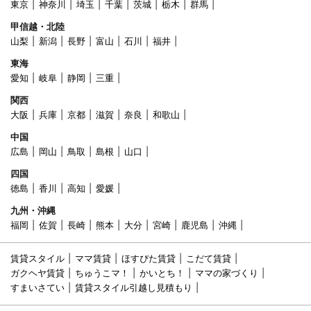
東京
神奈川
埼玉
千葉
茨城
栃木
群馬
甲信越・北陸
山梨
新潟
長野
富山
石川
福井
東海
愛知
岐阜
静岡
三重
関西
大阪
兵庫
京都
滋賀
奈良
和歌山
中国
広島
岡山
鳥取
島根
山口
四国
徳島
香川
高知
愛媛
九州・沖縄
福岡
佐賀
長崎
熊本
大分
宮崎
鹿児島
沖縄
賃貸スタイル
ママ賃貸
ほすぴた賃貸
こだて賃貸
ガクヘヤ賃貸
ちゅうこマ！
かいとち！
ママの家づくり
すまいさてい
賃貸スタイル引越し見積もり