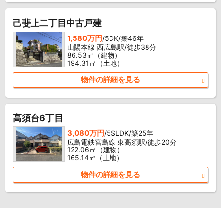
己斐上二丁目中古戸建
1,580万円
/5DK/築46年
山陽本線 西広島駅/徒歩38分
86.53㎡（建物）
194.31㎡（土地）
物件の詳細を見る
高須台6丁目
3,080万円
/5SLDK/築25年
広島電鉄宮島線 東高須駅/徒歩20分
122.06㎡（建物）
165.14㎡（土地）
物件の詳細を見る