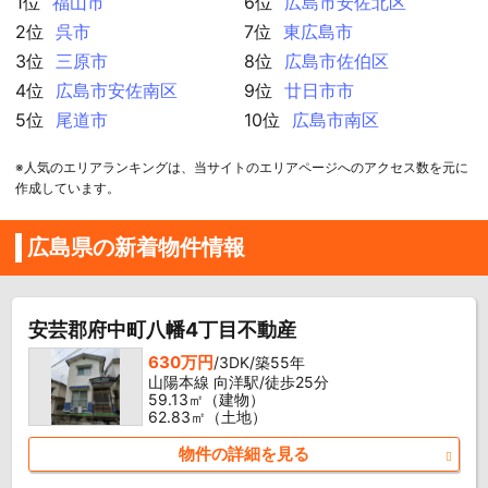
1位
福山市
6位
広島市安佐北区
2位
呉市
7位
東広島市
3位
三原市
8位
広島市佐伯区
4位
広島市安佐南区
9位
廿日市市
5位
尾道市
10位
広島市南区
※人気のエリアランキングは、当サイトのエリアページへのアクセス数を元に
作成しています。
広島県の新着物件情報
安芸郡府中町八幡4丁目不動産
630万円
/3DK/築55年
山陽本線 向洋駅/徒歩25分
59.13㎡（建物）
62.83㎡（土地）
物件の詳細を見る