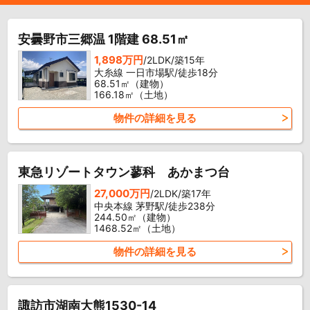
安曇野市三郷温 1階建 68.51㎡
1,898万円
/2LDK/築15年
大糸線 一日市場駅/徒歩18分
68.51㎡（建物）
166.18㎡（土地）
物件の詳細を見る
東急リゾートタウン蓼科 あかまつ台
27,000万円
/2LDK/築17年
中央本線 茅野駅/徒歩238分
244.50㎡（建物）
1468.52㎡（土地）
物件の詳細を見る
諏訪市湖南大熊1530-14