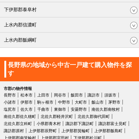
下伊那郡泰阜村
上水内郡信濃町
上水内郡飯綱町
長野県の地域から中古一戸建て購入物件を探
す
市郡の物件情報
長野市
松本市
上田市
岡谷市
飯田市
諏訪市
須坂市
小諸市
伊那市
駒ヶ根市
中野市
大町市
飯山市
茅野市
塩尻市
佐久市
千曲市
東御市
安曇野市
南佐久郡南牧村
南佐久郡佐久穂町
北佐久郡軽井沢町
北佐久郡御代田町
北佐久郡立科町
小県郡青木村
諏訪郡下諏訪町
諏訪郡富士見町
諏訪郡原村
上伊那郡辰野町
上伊那郡箕輪町
上伊那郡飯島町
上伊那郡南箕輪村
上伊那郡宮田村
下伊那郡松川町