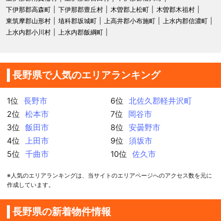
下伊那郡高森町
下伊那郡豊丘村
木曽郡上松町
木曽郡木祖村
東筑摩郡山形村
埴科郡坂城町
上高井郡小布施町
上水内郡信濃町
上水内郡小川村
上水内郡飯綱町
長野県で人気のエリアランキング
1位
長野市
6位
北佐久郡軽井沢町
2位
松本市
7位
岡谷市
3位
飯田市
8位
安曇野市
4位
上田市
9位
須坂市
5位
千曲市
10位
佐久市
※人気のエリアランキングは、当サイトのエリアページへのアクセス数を元に
作成しています。
長野県の新着物件情報