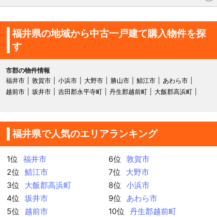
福井県の地域から中古一戸建て購入物件を探
す
市郡の物件情報
福井市
敦賀市
小浜市
大野市
勝山市
鯖江市
あわら市
越前市
坂井市
吉田郡永平寺町
丹生郡越前町
大飯郡高浜町
福井県で人気のエリアランキング
1位
福井市
6位
敦賀市
2位
鯖江市
7位
大野市
3位
大飯郡高浜町
8位
小浜市
4位
坂井市
9位
あわら市
5位
越前市
10位
丹生郡越前町