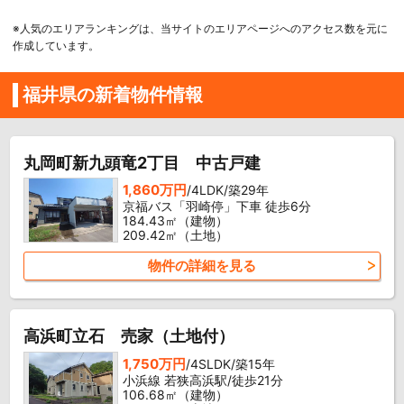
※人気のエリアランキングは、当サイトのエリアページへのアクセス数を元に
作成しています。
福井県の新着物件情報
丸岡町新九頭竜2丁目 中古戸建
1,860万円
/4LDK/築29年
京福バス「羽崎停」下車 徒歩6分
184.43㎡（建物）
209.42㎡（土地）
物件の詳細を見る
高浜町立石 売家（土地付）
1,750万円
/4SLDK/築15年
小浜線 若狭高浜駅/徒歩21分
106.68㎡（建物）