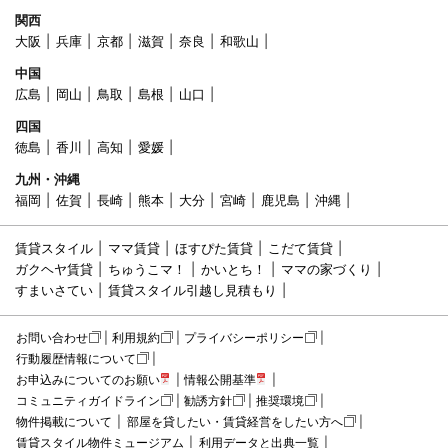
関西
大阪
兵庫
京都
滋賀
奈良
和歌山
中国
広島
岡山
鳥取
島根
山口
四国
徳島
香川
高知
愛媛
九州・沖縄
福岡
佐賀
長崎
熊本
大分
宮崎
鹿児島
沖縄
賃貸スタイル
ママ賃貸
ほすぴた賃貸
こだて賃貸
ガクヘヤ賃貸
ちゅうこマ！
かいとち！
ママの家づくり
すまいさてい
賃貸スタイル引越し見積もり
お問い合わせ
利用規約
プライバシーポリシー
行動履歴情報について
お申込みについてのお願い
情報公開基準
コミュニティガイドライン
勧誘方針
推奨環境
物件掲載について
部屋を貸したい・賃貸経営をしたい方へ
賃貸スタイル物件ミュージアム
利用データと出典一覧