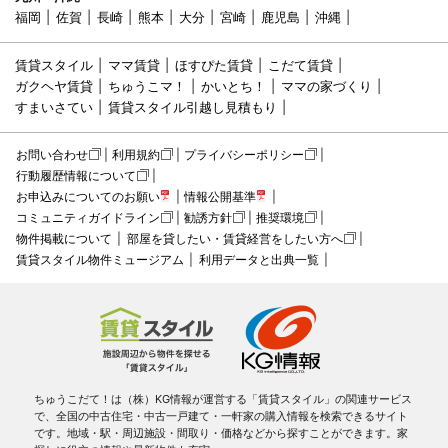
福岡
佐賀
長崎
熊本
大分
宮崎
鹿児島
沖縄
賃貸スタイル
ママ賃貸
ほすぴた賃貸
こだて賃貸
ガクヘヤ賃貸
ちゅうこマ！
かいとち！
ママの家づくり
すまいさてい
賃貸スタイル引越し見積もり
お問い合わせ
利用規約
プライバシーポリシー
行動履歴情報について
お申込みについてのお願い
情報公開基準
コミュニティガイドライン
勧誘方針
推奨環境
物件掲載について
部屋を貸したい・賃貸経営をしたい方へ
賃貸スタイル物件ミュージアム
利用データと出典一覧
ちゅうこだて！は（株）KG情報が運営する「賃貸スタイル」の関連サービス
で、全国の中古住宅・中古一戸建て・一軒家の購入情報を検索できるサイト
です。地域・駅・周辺施設・間取り・価格などから探すことができます。家