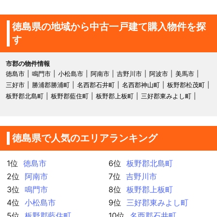
徳島県の地域から中古一戸建て購入物件を探
す
市郡の物件情報
徳島市
鳴門市
小松島市
阿南市
吉野川市
阿波市
美馬市
三好市
勝浦郡勝浦町
名西郡石井町
名西郡神山町
板野郡松茂町
板野郡北島町
板野郡藍住町
板野郡上板町
三好郡東みよし町
徳島県で人気のエリアランキング
1位
徳島市
6位
板野郡北島町
2位
阿南市
7位
吉野川市
3位
鳴門市
8位
板野郡上板町
4位
小松島市
9位
三好郡東みよし町
5位
板野郡藍住町
10位
名西郡石井町