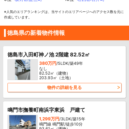
※人気のエリアランキングは、当サイトのエリアページへのアクセス数を元に
作成しています。
徳島県の新着物件情報
徳島市入田町神ノ池 2階建 82.52㎡
380万円
/5LDK/築49年
なし
82.52㎡（建物）
203.93㎡（土地）
物件の詳細を見る
鳴門市撫養町南浜字東浜 戸建て
1,299万円
/3LDK/築15年
鳴門線 鳴門駅/徒歩10分
93.61㎡（建物）