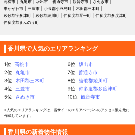
高松市
丸亀市
坂出市
善通寺市
観音寺市
さぬき市
東かがわ市
三豊市
小豆郡小豆島町
木田郡三木町
綾歌郡宇多津町
綾歌郡綾川町
仲多度郡琴平町
仲多度郡多度津町
仲多度郡まんのう町
香川県で人気のエリアランキング
1位
高松市
6位
坂出市
2位
丸亀市
7位
善通寺市
3位
木田郡三木町
8位
綾歌郡綾川町
4位
三豊市
9位
仲多度郡多度津町
5位
さぬき市
10位
観音寺市
※人気のエリアランキングは、当サイトのエリアページへのアクセス数を元に
作成しています。
香川県の新着物件情報