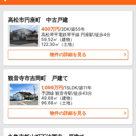
高松市円座町 中古戸建
400万円
/3DK/築55年
高松琴平電鉄琴平線 円座駅/徒歩4分
59.52㎡（建物）
122.30㎡（土地）
物件の詳細を見る
観音寺市吉岡町 戸建て
1,099万円
/1SLDK/築11年
予讃線 観音寺駅/徒歩43分
49.68㎡（建物）
96.68㎡（土地）
物件の詳細を見る