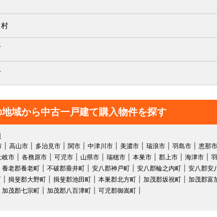
町
川村
町
村
の地域から中古一戸建て購入物件を探す
報
市
高山市
多治見市
関市
中津川市
美濃市
瑞浪市
羽島市
恵那
土岐市
各務原市
可児市
山県市
瑞穂市
本巣市
郡上市
海津市
養老郡養老町
不破郡垂井町
安八郡神戸町
安八郡輪之内町
安八郡安
町
揖斐郡大野町
揖斐郡池田町
本巣郡北方町
加茂郡坂祝町
加茂郡富
加茂郡七宗町
加茂郡八百津町
可児郡御嵩町