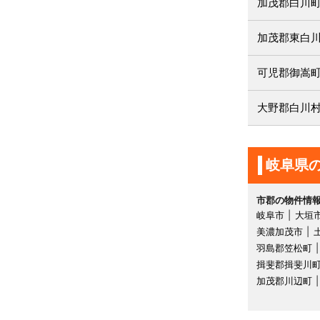
加茂郡白川
加茂郡東白
可児郡御嵩
大野郡白川
岐阜県
市郡の物件情
岐阜市
大垣
美濃加茂市
羽島郡笠松町
揖斐郡揖斐川
加茂郡川辺町