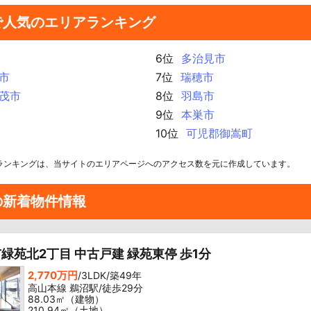
で人気のエリアランキング
6位
多治見市
市
7位
瑞穂市
茂市
8位
羽島市
9位
本巣市
10位
可児郡御嵩町
ランキングは、当サイトのエリアページへのアクセス数を元に作成しています。
の新着物件情報
緑苑北2丁目 中古戸建 緑苑東停 歩1分
2,770万円
/3LDK/築49年
高山本線 鵜沼駅/徒歩29分
88.03㎡（建物）
210.94㎡（土地）