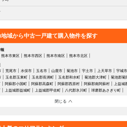
町
の地域から中古一戸建て購入物件を探す
情報
熊本市東区
熊本市西区
熊本市南区
熊本市北区
報
市
荒尾市
水俣市
玉名市
山鹿市
菊池市
宇土市
上天草市
宇城
市
玉名郡玉東町
玉名郡長洲町
玉名郡和水町
菊池郡大津町
菊池郡菊
町
阿蘇郡小国町
阿蘇郡高森町
阿蘇郡西原村
阿蘇郡南阿蘇村
上益城
町
上益城郡益城町
上益城郡甲佐町
八代郡氷川町
球磨郡あさぎり町
閉じる