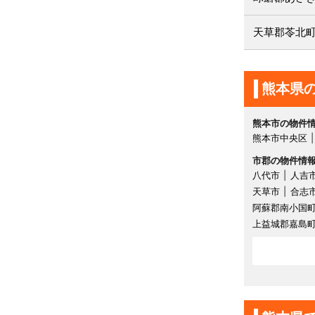
天草郡苓北
熊本県
熊本市の物件
熊本市中央区
市郡の物件情
八代市
人吉
天草市
合志
阿蘇郡南小国
上益城郡嘉島