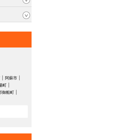
市
阿蘇市
陽町
郡御船町