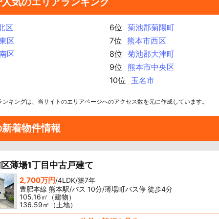
で人気のエリアランキング
北区
6位
菊池郡菊陽町
東区
7位
熊本市西区
南区
8位
菊池郡大津町
9位
熊本市中央区
10位
玉名市
ランキングは、当サイトのエリアページへのアクセス数を元に作成しています。
の新着物件情報
区薄場1丁目中古戸建て
2,700万円
/4LDK/築7年
豊肥本線 熊本駅/バス 10分/薄場町バス停 徒歩4分
105.16㎡（建物）
136.59㎡（土地）