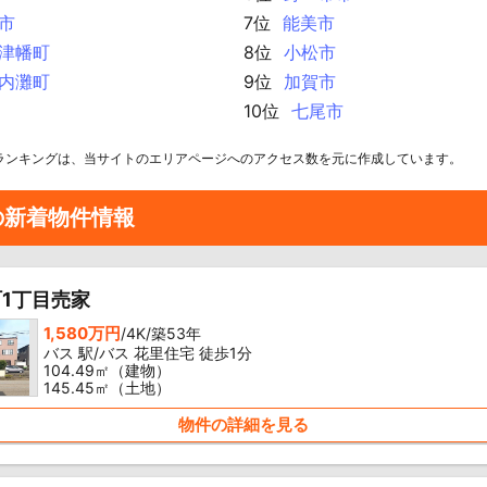
市
7位
能美市
津幡町
8位
小松市
内灘町
9位
加賀市
10位
七尾市
ランキングは、当サイトのエリアページへのアクセス数を元に作成しています。
の新着物件情報
1丁目売家
1,580万円
/4K/築53年
バス 駅/バス 花里住宅 徒歩1分
104.49㎡（建物）
145.45㎡（土地）
物件の詳細を見る