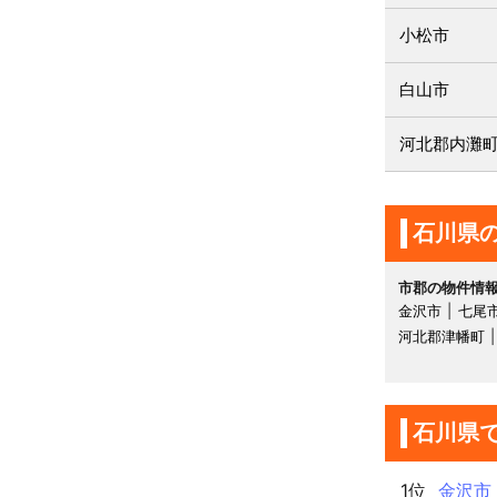
小松市
白山市
河北郡内灘
石川県
市郡の物件情
金沢市
七尾
河北郡津幡町
石川県
1位
金沢市