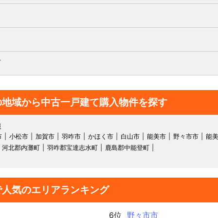
町
の地域から中古一戸建て購入物件を探す
報
市
小松市
加賀市
羽咋市
かほく市
白山市
能美市
野々市市
能
河北郡内灘町
羽咋郡宝達志水町
鹿島郡中能登町
で人気のエリアランキング
6位
野々市市