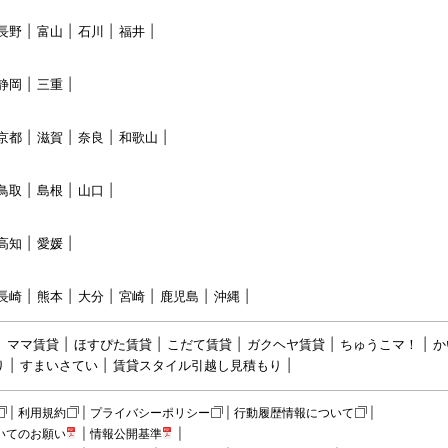
長野
富山
石川
福井
静岡
三重
京都
滋賀
奈良
和歌山
鳥取
島根
山口
高知
愛媛
長崎
熊本
大分
宮崎
鹿児島
沖縄
ママ賃貸
ほすぴた賃貸
こだて賃貸
ガクヘヤ賃貸
ちゅうこマ！
か
り
すまいさてい
賃貸スタイル引越し見積もり
利用規約
プライバシーポリシー
行動履歴情報について
いてのお願い
情報公開基準