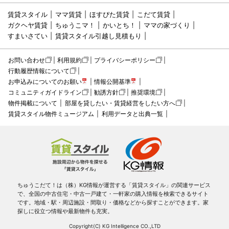
賃貸スタイル
ママ賃貸
ほすぴた賃貸
こだて賃貸
ガクヘヤ賃貸
ちゅうこマ！
かいとち！
ママの家づくり
すまいさてい
賃貸スタイル引越し見積もり
お問い合わせ
利用規約
プライバシーポリシー
行動履歴情報について
お申込みについてのお願い
情報公開基準
コミュニティガイドライン
勧誘方針
推奨環境
物件掲載について
部屋を貸したい・賃貸経営をしたい方へ
賃貸スタイル物件ミュージアム
利用データと出典一覧
ちゅうこだて！は（株）KG情報が運営する「賃貸スタイル」の関連サービス
で、全国の中古住宅・中古一戸建て・一軒家の購入情報を検索できるサイト
です。地域・駅・周辺施設・間取り・価格などから探すことができます。家
探しに役立つ情報や最新物件も充実。
Copyright(C) KG Intelligence CO.,LTD