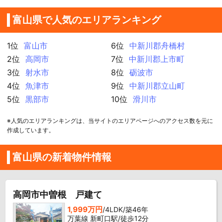
富山県で人気のエリアランキング
1位
富山市
6位
中新川郡舟橋村
2位
高岡市
7位
中新川郡上市町
3位
射水市
8位
砺波市
4位
魚津市
9位
中新川郡立山町
5位
黒部市
10位
滑川市
※人気のエリアランキングは、当サイトのエリアページへのアクセス数を元に
作成しています。
富山県の新着物件情報
高岡市中曽根 戸建て
1,999万円
/4LDK/築46年
万葉線 新町口駅/徒歩12分