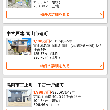
150.86㎡（建物）
250.00㎡（土地）
物件の詳細を見る
中古戸建. 富山市蓮町
1,198万円
/5LDK/築45年
富山地鉄富山港線 蓮町（馬場記念公園）駅/
徒歩6分
125.87㎡（建物）
220.76㎡（土地）
物件の詳細を見る
高岡市二上町 中古一戸建て
1,998万円
/3SLDK/築12年
万葉線 市民病院前駅/徒歩26分
104.34㎡（建物）
306.46㎡（土地）