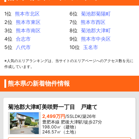
1位
熊本市北区
6位
菊池郡菊陽町
2位
熊本市東区
7位
熊本市西区
3位
熊本市南区
8位
菊池郡大津町
4位
合志市
9位
熊本市中央区
5位
八代市
10位
玉名市
※人気のエリアランキングは、当サイトのエリアページへのアクセス数を元に
作成しています。
熊本県の新着物件情報
菊池郡大津町美咲野一丁目 戸建て
2,499万円
/5SLDK/築26年
豊肥本線 肥後大津駅/徒歩27分
198.00㎡（建物）
246.57㎡（土地）