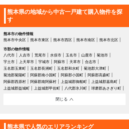
熊本県の地域から中古一戸建て購入物件を探
す
熊本市の物件情報
熊本市中央区
熊本市東区
熊本市西区
熊本市南区
熊本市北区
市郡の物件情報
八代市
人吉市
荒尾市
水俣市
玉名市
山鹿市
菊池市
宇土市
上天草市
宇城市
阿蘇市
天草市
合志市
玉名郡玉東町
玉名郡長洲町
玉名郡和水町
菊池郡大津町
菊池郡菊陽町
阿蘇郡南小国町
阿蘇郡小国町
阿蘇郡高森町
阿蘇郡西原村
阿蘇郡南阿蘇村
上益城郡御船町
上益城郡嘉島町
上益城郡益城町
上益城郡甲佐町
八代郡氷川町
球磨郡あさぎり町
閉じる
熊本県で人気のエリアランキング