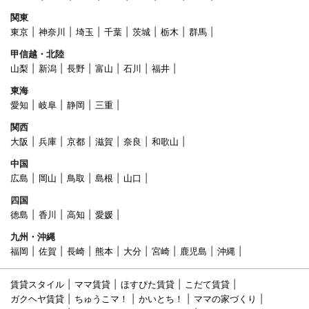
関東
東京
神奈川
埼玉
千葉
茨城
栃木
群馬
甲信越・北陸
山梨
新潟
長野
富山
石川
福井
東海
愛知
岐阜
静岡
三重
関西
大阪
兵庫
京都
滋賀
奈良
和歌山
中国
広島
岡山
鳥取
島根
山口
四国
徳島
香川
高知
愛媛
九州・沖縄
福岡
佐賀
長崎
熊本
大分
宮崎
鹿児島
沖縄
賃貸スタイル
ママ賃貸
ほすぴた賃貸
こだて賃貸
ガクヘヤ賃貸
ちゅうこマ！
かいとち！
ママの家づくり