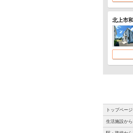
北上市和
トップページ
生活施設から
駅・路線から