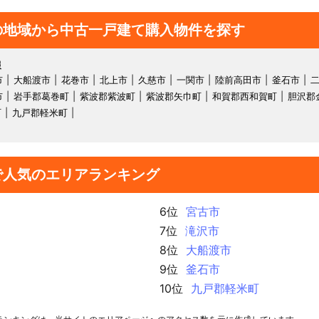
の地域から中古一戸建て購入物件を探す
報
市
大船渡市
花巻市
北上市
久慈市
一関市
陸前高田市
釜石市
市
岩手郡葛巻町
紫波郡紫波町
紫波郡矢巾町
和賀郡西和賀町
胆沢郡
町
九戸郡軽米町
で人気のエリアランキング
6位
宮古市
7位
滝沢市
8位
大船渡市
9位
釜石市
10位
九戸郡軽米町