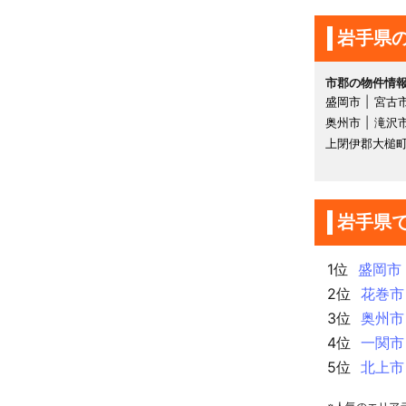
岩手県
市郡の物件情
盛岡市
宮古
奥州市
滝沢
上閉伊郡大槌
岩手県
1位
盛岡市
2位
花巻市
3位
奥州市
4位
一関市
5位
北上市