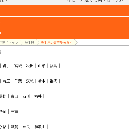
件
件
戸建てトップ
岩手県
岩手県の高等学校近く
覧
岩手
宮城
秋田
山形
福島
埼玉
千葉
茨城
栃木
群馬
長野
富山
石川
福井
静岡
三重
京都
滋賀
奈良
和歌山