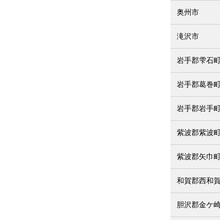
奥州市
滝沢市
岩手郡雫石
岩手郡葛巻
岩手郡岩手
紫波郡紫波
紫波郡矢巾
和賀郡西和
胆沢郡金ケ