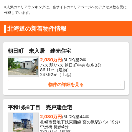
※人気のエリアランキングは、当サイトのエリアページへのアクセス数を元に
作成しています。
北海道の新着物件情報
朝日町 未入居 建売住宅
2,080万円
/3LDK/築2年
バス 駅/バス 朝日町中央 徒歩3分
86.11㎡（建物）
247.92㎡（土地）
物件の詳細を見る
平和1条6丁目 売戸建住宅
2,080万円
/5LDK/築44年
札幌市営地下鉄東西線 宮の沢駅/バス 19分/
中洲橋 徒歩4分
132.07㎡（建物）