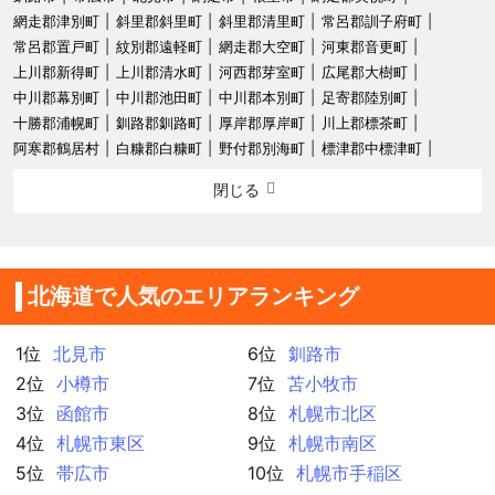
網走郡津別町
斜里郡斜里町
斜里郡清里町
常呂郡訓子府町
常呂郡置戸町
紋別郡遠軽町
網走郡大空町
河東郡音更町
上川郡新得町
上川郡清水町
河西郡芽室町
広尾郡大樹町
中川郡幕別町
中川郡池田町
中川郡本別町
足寄郡陸別町
十勝郡浦幌町
釧路郡釧路町
厚岸郡厚岸町
川上郡標茶町
阿寒郡鶴居村
白糠郡白糠町
野付郡別海町
標津郡中標津町
閉じる
北海道で人気のエリアランキング
1位
北見市
6位
釧路市
2位
小樽市
7位
苫小牧市
3位
函館市
8位
札幌市北区
4位
札幌市東区
9位
札幌市南区
5位
帯広市
10位
札幌市手稲区