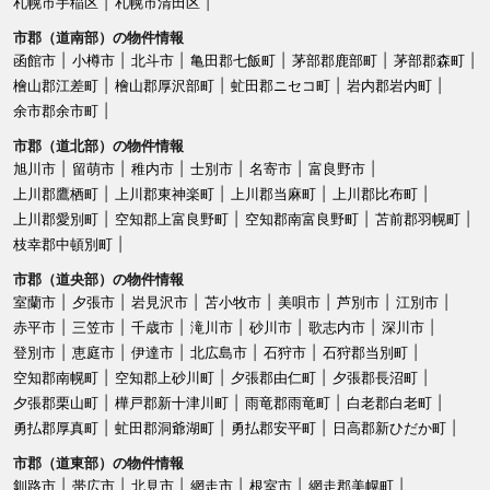
札幌市手稲区
札幌市清田区
市郡（道南部）の物件情報
函館市
小樽市
北斗市
亀田郡七飯町
茅部郡鹿部町
茅部郡森町
檜山郡江差町
檜山郡厚沢部町
虻田郡ニセコ町
岩内郡岩内町
余市郡余市町
市郡（道北部）の物件情報
旭川市
留萌市
稚内市
士別市
名寄市
富良野市
上川郡鷹栖町
上川郡東神楽町
上川郡当麻町
上川郡比布町
上川郡愛別町
空知郡上富良野町
空知郡南富良野町
苫前郡羽幌町
枝幸郡中頓別町
市郡（道央部）の物件情報
室蘭市
夕張市
岩見沢市
苫小牧市
美唄市
芦別市
江別市
赤平市
三笠市
千歳市
滝川市
砂川市
歌志内市
深川市
登別市
恵庭市
伊達市
北広島市
石狩市
石狩郡当別町
空知郡南幌町
空知郡上砂川町
夕張郡由仁町
夕張郡長沼町
夕張郡栗山町
樺戸郡新十津川町
雨竜郡雨竜町
白老郡白老町
勇払郡厚真町
虻田郡洞爺湖町
勇払郡安平町
日高郡新ひだか町
市郡（道東部）の物件情報
釧路市
帯広市
北見市
網走市
根室市
網走郡美幌町