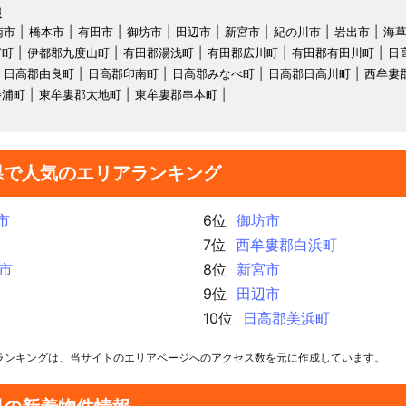
報
南市
橋本市
有田市
御坊市
田辺市
新宮市
紀の川市
岩出市
海
ぎ町
伊都郡九度山町
有田郡湯浅町
有田郡広川町
有田郡有田川町
日
日高郡由良町
日高郡印南町
日高郡みなべ町
日高郡日高川町
西牟婁
勝浦町
東牟婁郡太地町
東牟婁郡串本町
県で人気のエリアランキング
市
6位
御坊市
7位
西牟婁郡白浜町
市
8位
新宮市
9位
田辺市
10位
日高郡美浜町
ランキングは、当サイトのエリアページへのアクセス数を元に作成しています。