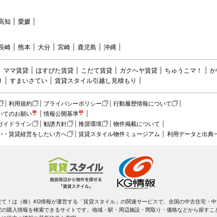
高知
愛媛
長崎
熊本
大分
宮崎
鹿児島
沖縄
ママ賃貸
ほすぴた賃貸
こだて賃貸
ガクヘヤ賃貸
ちゅうこマ！
か
り
すまいさてい
賃貸スタイル引越し見積もり
利用規約
プライバシーポリシー
行動履歴情報について
いてのお願い
情報公開基準
ガイドライン
勧誘方針
推奨環境
物件掲載について
い・賃貸経営をしたい方へ
賃貸スタイル物件ミュージアム
利用データと出典
だて！は（株）KG情報が運営する「賃貸スタイル」の関連サービスで、全国の中古住宅・中
家の購入情報を検索できるサイトです。地域・駅・周辺施設・間取り・価格などから探すこ