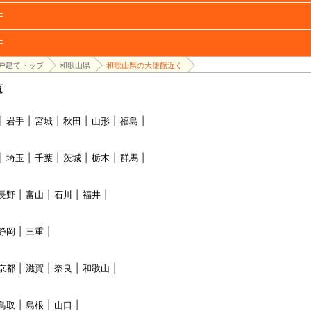
件
件
戸建てトップ
和歌山県
和歌山県の大使館近く
覧
岩手
宮城
秋田
山形
福島
埼玉
千葉
茨城
栃木
群馬
長野
富山
石川
福井
静岡
三重
京都
滋賀
奈良
和歌山
鳥取
島根
山口