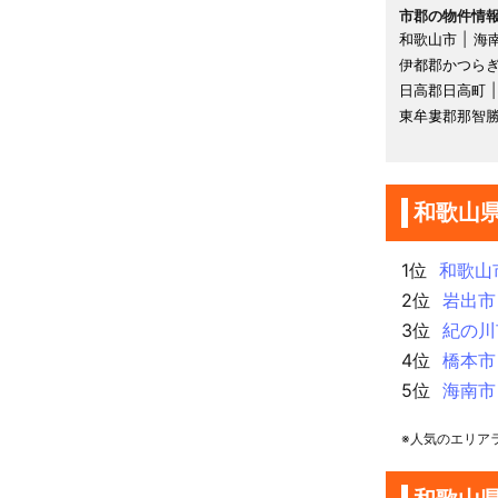
市郡の物件情
和歌山市
海
伊都郡かつら
日高郡日高町
東牟婁郡那智
和歌山
1位
和歌山
2位
岩出市
3位
紀の川
4位
橋本市
5位
海南市
※人気のエリア