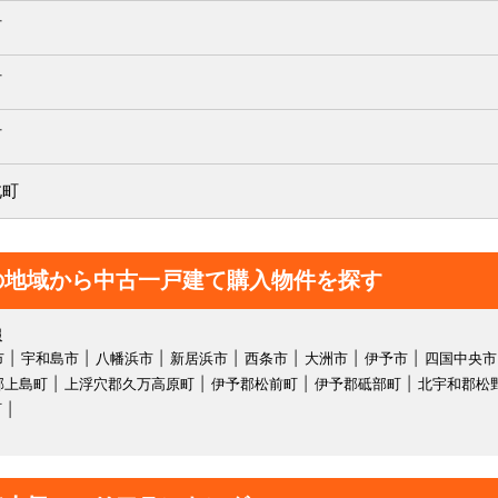
町
町
町
北町
の地域から中古一戸建て購入物件を探す
報
市
宇和島市
八幡浜市
新居浜市
西条市
大洲市
伊予市
四国中央市
郡上島町
上浮穴郡久万高原町
伊予郡松前町
伊予郡砥部町
北宇和郡松
町