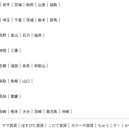
岩手
宮城
秋田
山形
福島
埼玉
千葉
茨城
栃木
群馬
長野
富山
石川
福井
静岡
三重
京都
滋賀
奈良
和歌山
鳥取
島根
山口
高知
愛媛
長崎
熊本
大分
宮崎
鹿児島
沖縄
ママ賃貸
ほすぴた賃貸
こだて賃貸
ガクヘヤ賃貸
ちゅうこマ！
か