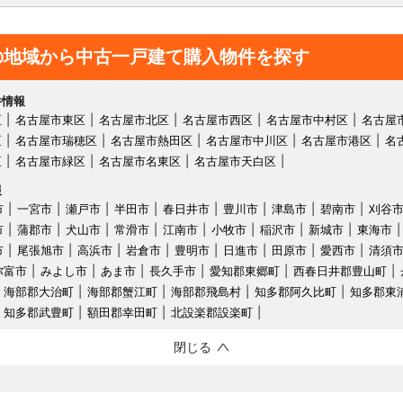
の地域から中古一戸建て購入物件を探す
件情報
区
名古屋市東区
名古屋市北区
名古屋市西区
名古屋市中村区
名古屋
区
名古屋市瑞穂区
名古屋市熱田区
名古屋市中川区
名古屋市港区
名
区
名古屋市緑区
名古屋市名東区
名古屋市天白区
報
市
一宮市
瀬戸市
半田市
春日井市
豊川市
津島市
碧南市
刈谷
市
蒲郡市
犬山市
常滑市
江南市
小牧市
稲沢市
新城市
東海市
市
尾張旭市
高浜市
岩倉市
豊明市
日進市
田原市
愛西市
清須
弥富市
みよし市
あま市
長久手市
愛知郡東郷町
西春日井郡豊山町
海部郡大治町
海部郡蟹江町
海部郡飛島村
知多郡阿久比町
知多郡東
知多郡武豊町
額田郡幸田町
北設楽郡設楽町
閉じる