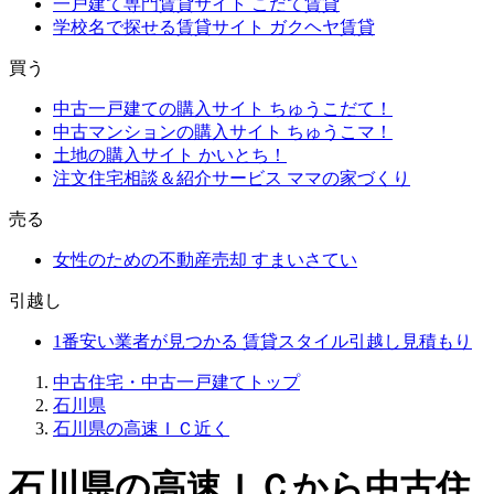
一戸建て専門賃貸サイト
こだて賃貸
学校名で探せる賃貸サイト
ガクヘヤ賃貸
買う
中古一戸建ての購入サイト
ちゅうこだて！
中古マンションの購入サイト
ちゅうこマ！
土地の購入サイト
かいとち！
注文住宅相談＆紹介サービス
ママの家づくり
売る
女性のための不動産売却
すまいさてい
引越し
1番安い業者が見つかる
賃貸スタイル引越し見積もり
中古住宅・中古一戸建てトップ
石川県
石川県の高速ＩＣ近く
石川県の高速ＩＣから中古住