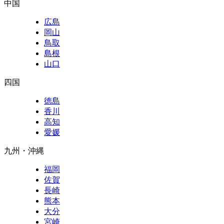
中国
広島
岡山
鳥取
島根
山口
四国
徳島
香川
高知
愛媛
九州・沖縄
福岡
佐賀
長崎
熊本
大分
宮崎