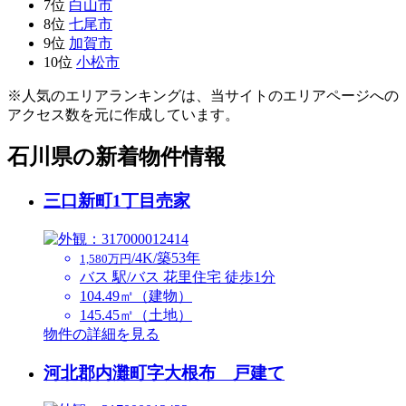
7位
白山市
8位
七尾市
9位
加賀市
10位
小松市
※人気のエリアランキングは、当サイトのエリアページへの
アクセス数を元に作成しています。
石川県の新着物件情報
三口新町1丁目売家
/4K/築53年
1,580万円
バス 駅/バス 花里住宅 徒歩1分
104.49㎡（建物）
145.45㎡（土地）
物件の詳細を見る
河北郡内灘町字大根布 戸建て