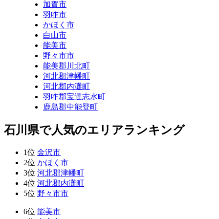
加賀市
羽咋市
かほく市
白山市
能美市
野々市市
能美郡川北町
河北郡津幡町
河北郡内灘町
羽咋郡宝達志水町
鹿島郡中能登町
石川県で人気のエリアランキング
1位
金沢市
2位
かほく市
3位
河北郡津幡町
4位
河北郡内灘町
5位
野々市市
6位
能美市