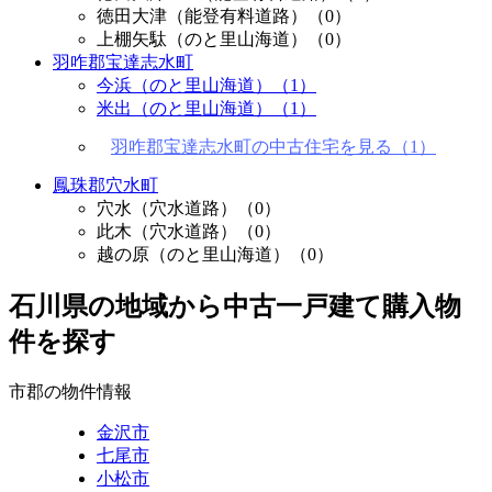
徳田大津（能登有料道路）
（0）
上棚矢駄（のと里山海道）
（0）
羽咋郡宝達志水町
今浜（のと里山海道）
（1）
米出（のと里山海道）
（1）
羽咋郡宝達志水町の中古住宅を見る（1）
鳳珠郡穴水町
穴水（穴水道路）
（0）
此木（穴水道路）
（0）
越の原（のと里山海道）
（0）
石川県の地域から中古一戸建て購入物
件を探す
市郡の物件情報
金沢市
七尾市
小松市