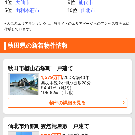
4位
大仙市
9位
能代市
5位
由利本荘市
10位
仙北市
※人気のエリアランキングは、当サイトのエリアページへのアクセス数を元に
作成しています。
秋田県の新着物件情報
秋田市楢山石塚町 戸建て
1,579万円
/2LDK/築46年
奥羽本線 秋田駅/徒歩28分
94.41㎡（建物）
195.62㎡（土地）
物件の詳細を見る
仙北市角館町雲然荒屋敷 戸建て