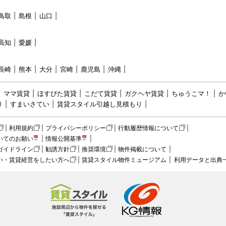
鳥取
島根
山口
高知
愛媛
長崎
熊本
大分
宮崎
鹿児島
沖縄
ママ賃貸
ほすぴた賃貸
こだて賃貸
ガクヘヤ賃貸
ちゅうこマ！
か
り
すまいさてい
賃貸スタイル引越し見積もり
利用規約
プライバシーポリシー
行動履歴情報について
いてのお願い
情報公開基準
ガイドライン
勧誘方針
推奨環境
物件掲載について
い・賃貸経営をしたい方へ
賃貸スタイル物件ミュージアム
利用データと出典