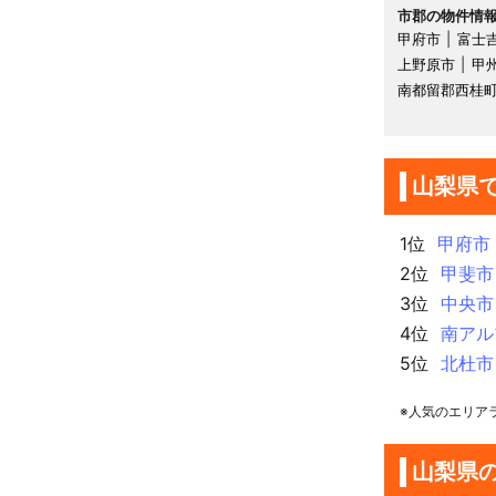
市郡の物件情
甲府市
富士
上野原市
甲
南都留郡西桂
山梨県
1位
甲府市
2位
甲斐市
3位
中央市
4位
南アル
5位
北杜市
※人気のエリア
山梨県