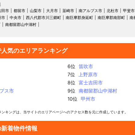
報
吉田市
都留市
山梨市
大月市
韮崎市
南アルプス市
北杜市
甲斐市
州市
中央市
西八代郡市川三郷町
南巨摩郡身延町
南巨摩郡南部町
南
町
南都留郡山中湖村
で人気のエリアランキング
6位
笛吹市
7位
上野原市
8位
富士吉田市
プス市
9位
南都留郡山中湖村
10位
甲州市
ランキングは、当サイトのエリアページへのアクセス数を元に作成しています。
の新着物件情報