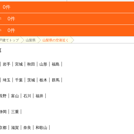
0件
件
0件
件
0件
戸建てトップ
山梨県
山梨県の空港近く
覧
岩手
宮城
秋田
山形
福島
埼玉
千葉
茨城
栃木
群馬
長野
富山
石川
福井
静岡
三重
京都
滋賀
奈良
和歌山