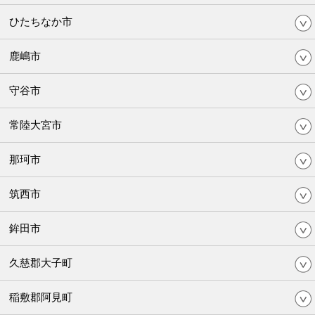
ひたちなか市
鹿嶋市
守谷市
常陸大宮市
那珂市
筑西市
鉾田市
久慈郡大子町
稲敷郡阿見町