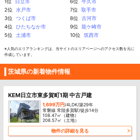
1位
日立市
6位
牛久市
2位
水戸市
7位
取手市
3位
つくば市
8位
古河市
4位
ひたちなか市
9位
龍ケ崎市
5位
土浦市
10位
筑西市
※人気のエリアランキングは、当サイトのエリアページへのアクセス数を元に
作成しています。
茨城県の新着物件情報
KEM日立市東多賀町1期 中古戸建
1,699万円
/4LDK/築29年
常磐線 常陸多賀駅/徒歩14分
108.47㎡（建物）
208.57㎡（土地）
物件の詳細を見る