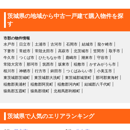
茨城県の地域から中古一戸建て購入物件を探
す
市郡の物件情報
水戸市
日立市
土浦市
古河市
石岡市
結城市
龍ケ崎市
下妻市
常総市
常陸太田市
高萩市
北茨城市
笠間市
取手市
牛久市
つくば市
ひたちなか市
鹿嶋市
潮来市
守谷市
常陸大宮市
那珂市
筑西市
坂東市
稲敷市
かすみがうら市
桜川市
神栖市
行方市
鉾田市
つくばみらい市
小美玉市
東茨城郡茨城町
東茨城郡大洗町
東茨城郡城里町
那珂郡東海村
稲敷郡美浦村
稲敷郡阿見町
稲敷郡河内町
結城郡八千代町
猿島郡五霞町
猿島郡境町
北相馬郡利根町
茨城県で人気のエリアランキング