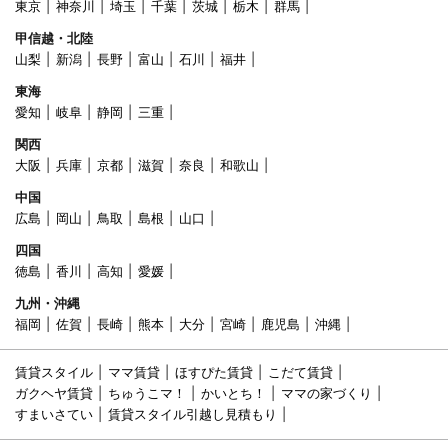
東京
神奈川
埼玉
千葉
茨城
栃木
群馬
甲信越・北陸
山梨
新潟
長野
富山
石川
福井
東海
愛知
岐阜
静岡
三重
関西
大阪
兵庫
京都
滋賀
奈良
和歌山
中国
広島
岡山
鳥取
島根
山口
四国
徳島
香川
高知
愛媛
九州・沖縄
福岡
佐賀
長崎
熊本
大分
宮崎
鹿児島
沖縄
賃貸スタイル
ママ賃貸
ほすぴた賃貸
こだて賃貸
ガクヘヤ賃貸
ちゅうこマ！
かいとち！
ママの家づくり
すまいさてい
賃貸スタイル引越し見積もり