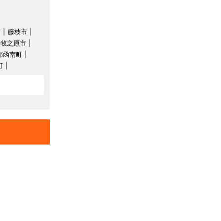
市
藤枝市
牧之原市
郡函南町
町