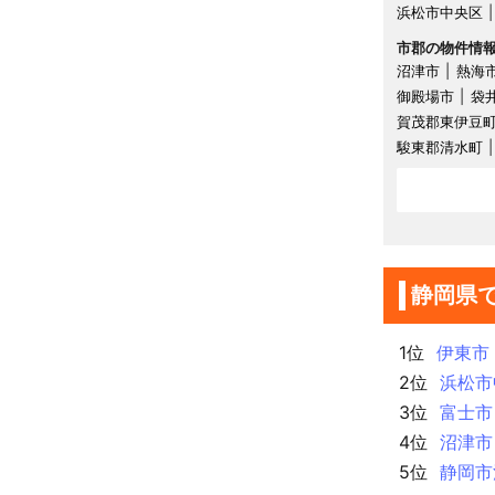
浜松市中央区
市郡の物件情
沼津市
熱海
御殿場市
袋
賀茂郡東伊豆
駿東郡清水町
静岡県
1位
伊東市
2位
浜松市
3位
富士市
4位
沼津市
5位
静岡市