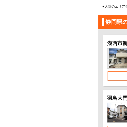
※人気のエリア
静岡県
湖西市
羽鳥大