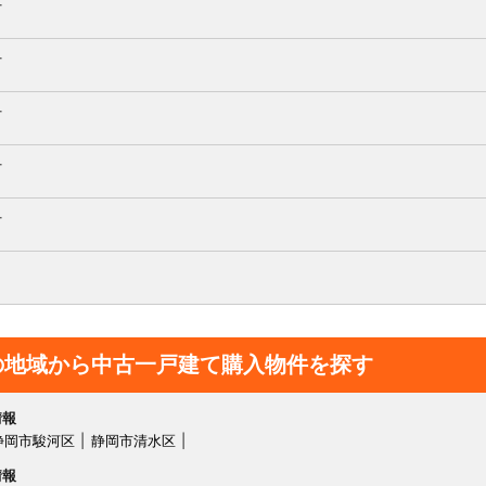
町
町
町
町
町
の地域から中古一戸建て購入物件を探す
情報
静岡市駿河区
静岡市清水区
情報