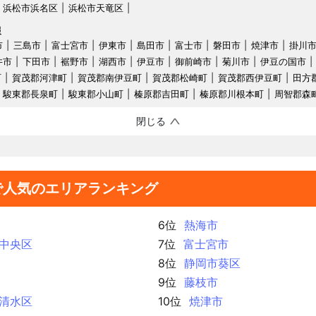
浜松市浜名区
浜松市天竜区
報
市
三島市
富士宮市
伊東市
島田市
富士市
磐田市
焼津市
掛川
井市
下田市
裾野市
湖西市
伊豆市
御前崎市
菊川市
伊豆の国市
町
賀茂郡河津町
賀茂郡南伊豆町
賀茂郡松崎町
賀茂郡西伊豆町
田方
駿東郡長泉町
駿東郡小山町
榛原郡吉田町
榛原郡川根本町
周智郡森
閉じる
で人気のエリアランキング
6位
熱海市
中央区
7位
富士宮市
8位
静岡市葵区
9位
藤枝市
清水区
10位
焼津市