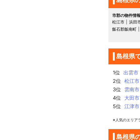
島根県
市郡の物件情
松江市
浜田
飯石郡飯南町
島根県
1位
出雲市
2位
松江市
3位
雲南市
4位
大田市
5位
江津市
※人気のエリア
島根県