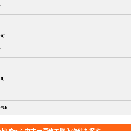
町
町
野町
町
町
島町
村
の島町