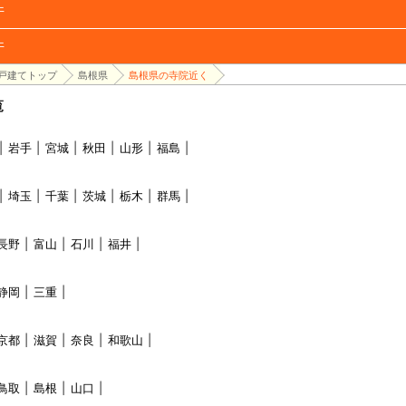
件
件
戸建てトップ
島根県
島根県の寺院近く
覧
岩手
宮城
秋田
山形
福島
埼玉
千葉
茨城
栃木
群馬
長野
富山
石川
福井
静岡
三重
京都
滋賀
奈良
和歌山
鳥取
島根
山口