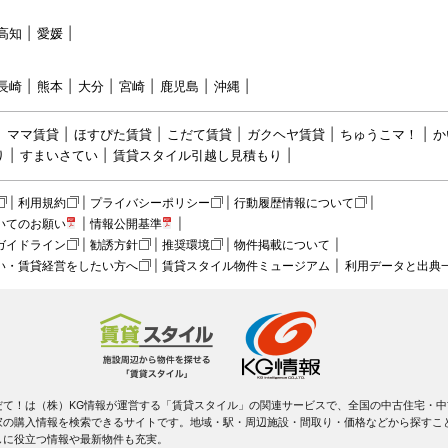
高知
愛媛
長崎
熊本
大分
宮崎
鹿児島
沖縄
ママ賃貸
ほすぴた賃貸
こだて賃貸
ガクヘヤ賃貸
ちゅうこマ！
か
り
すまいさてい
賃貸スタイル引越し見積もり
利用規約
プライバシーポリシー
行動履歴情報について
いてのお願い
情報公開基準
ガイドライン
勧誘方針
推奨環境
物件掲載について
い・賃貸経営をしたい方へ
賃貸スタイル物件ミュージアム
利用データと出典
だて！は（株）KG情報が運営する「賃貸スタイル」の関連サービスで、全国の中古住宅・中
家の購入情報を検索できるサイトです。地域・駅・周辺施設・間取り・価格などから探すこ
しに役立つ情報や最新物件も充実。