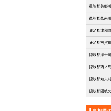
邑智郡美郷
邑智郡邑南
鹿足郡津和
鹿足郡吉賀
隠岐郡海士
隠岐郡西ノ
隠岐郡知夫
隠岐郡隠岐