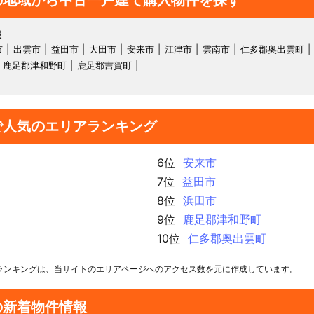
の地域から中古一戸建て購入物件を探す
報
市
出雲市
益田市
大田市
安来市
江津市
雲南市
仁多郡奥出雲町
鹿足郡津和野町
鹿足郡吉賀町
で人気のエリアランキング
6位
安来市
7位
益田市
8位
浜田市
9位
鹿足郡津和野町
10位
仁多郡奥出雲町
ランキングは、当サイトのエリアページへのアクセス数を元に作成しています。
の新着物件情報