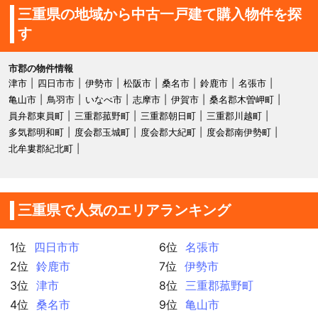
三重県の地域から中古一戸建て購入物件を探
す
市郡の物件情報
津市
四日市市
伊勢市
松阪市
桑名市
鈴鹿市
名張市
亀山市
鳥羽市
いなべ市
志摩市
伊賀市
桑名郡木曽岬町
員弁郡東員町
三重郡菰野町
三重郡朝日町
三重郡川越町
多気郡明和町
度会郡玉城町
度会郡大紀町
度会郡南伊勢町
北牟婁郡紀北町
三重県で人気のエリアランキング
1位
四日市市
6位
名張市
2位
鈴鹿市
7位
伊勢市
3位
津市
8位
三重郡菰野町
4位
桑名市
9位
亀山市