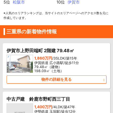
5位
松阪市
10位
伊賀市
※人気のエリアランキングは、当サイトのエリアページへのアクセス数を元に
作成しています。
三重県の新着物件情報
伊賀市上野田端町 2階建 79.48㎡
1,860万円
/3SLDK/築15年
伊賀鉄道 広小路駅/徒歩11分
79.48㎡（建物）
198.09㎡（土地）
物件の詳細を見る
中古戸建 鈴鹿市野町西三丁目
1,400万円
/4LDK/築47年
伊勢鉄道 玉垣駅/徒歩12分