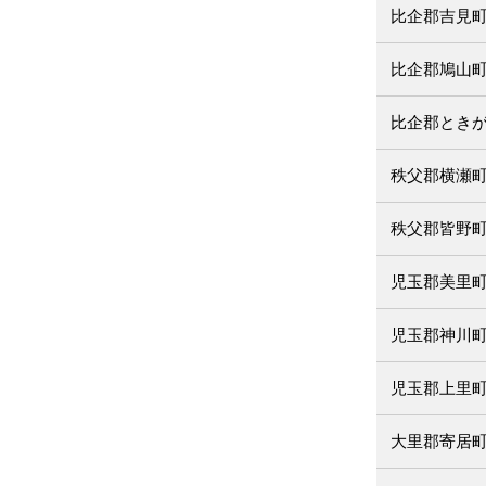
比企郡吉見
比企郡鳩山
比企郡とき
秩父郡横瀬
秩父郡皆野
児玉郡美里
児玉郡神川
児玉郡上里
大里郡寄居