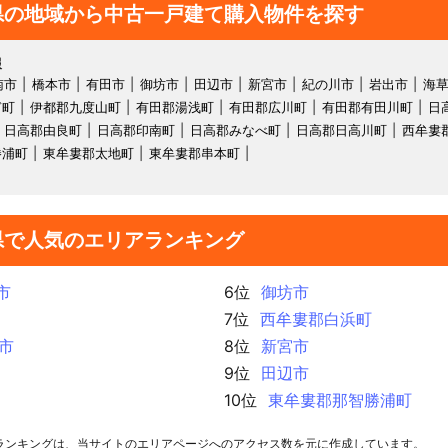
県の地域から中古一戸建て購入物件を探す
報
南市
橋本市
有田市
御坊市
田辺市
新宮市
紀の川市
岩出市
海
ぎ町
伊都郡九度山町
有田郡湯浅町
有田郡広川町
有田郡有田川町
日
日高郡由良町
日高郡印南町
日高郡みなべ町
日高郡日高川町
西牟婁
勝浦町
東牟婁郡太地町
東牟婁郡串本町
県で人気のエリアランキング
市
6位
御坊市
7位
西牟婁郡白浜町
市
8位
新宮市
9位
田辺市
10位
東牟婁郡那智勝浦町
ランキングは、当サイトのエリアページへのアクセス数を元に作成しています。