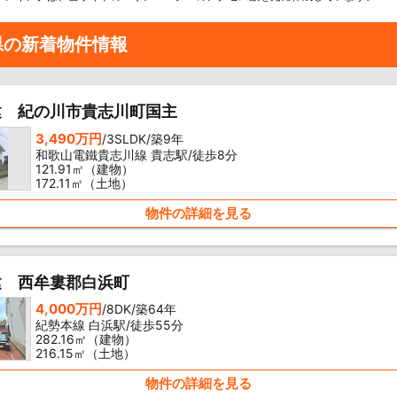
県の新着物件情報
建 紀の川市貴志川町国主
3,490万円
/3SLDK/築9年
和歌山電鐵貴志川線 貴志駅/徒歩8分
121.91㎡（建物）
172.11㎡（土地）
物件の詳細を見る
建 西牟婁郡白浜町
4,000万円
/8DK/築64年
紀勢本線 白浜駅/徒歩55分
282.16㎡（建物）
216.15㎡（土地）
物件の詳細を見る