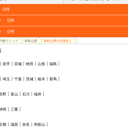
0件
件
0件
件
0件
戸建てトップ
和歌山県
和歌山県の空港近く
覧
岩手
宮城
秋田
山形
福島
埼玉
千葉
茨城
栃木
群馬
長野
富山
石川
福井
静岡
三重
京都
滋賀
奈良
和歌山