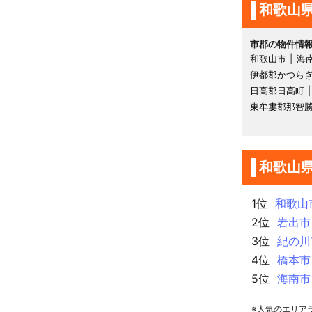
和歌山
市郡の物件情
和歌山市
海
伊都郡かつら
日高郡日高町
東牟婁郡那智
和歌山
1位
和歌山
2位
岩出市
3位
紀の川
4位
橋本市
5位
海南市
※人気のエリア