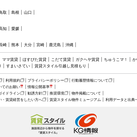
鳥取
島根
山口
高知
愛媛
長崎
熊本
大分
宮崎
鹿児島
沖縄
ママ賃貸
ほすぴた賃貸
こだて賃貸
ガクヘヤ賃貸
ちゅうこマ！
か
り
すまいさてい
賃貸スタイル引越し見積もり
利用規約
プライバシーポリシー
行動履歴情報について
いてのお願い
情報公開基準
ガイドライン
勧誘方針
推奨環境
物件掲載について
い・賃貸経営をしたい方へ
賃貸スタイル物件ミュージアム
利用データと出典