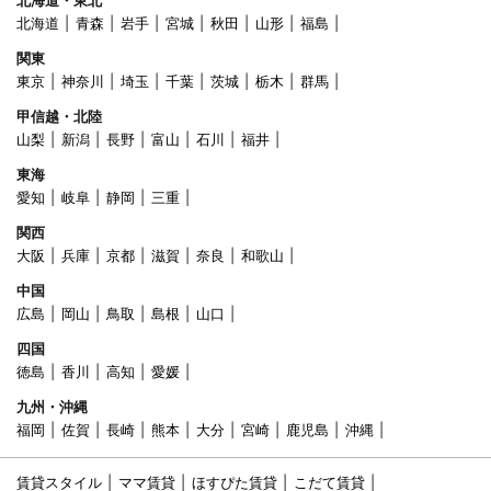
北海道・東北
北海道
青森
岩手
宮城
秋田
山形
福島
関東
東京
神奈川
埼玉
千葉
茨城
栃木
群馬
甲信越・北陸
山梨
新潟
長野
富山
石川
福井
東海
愛知
岐阜
静岡
三重
関西
大阪
兵庫
京都
滋賀
奈良
和歌山
中国
広島
岡山
鳥取
島根
山口
四国
徳島
香川
高知
愛媛
九州・沖縄
福岡
佐賀
長崎
熊本
大分
宮崎
鹿児島
沖縄
賃貸スタイル
ママ賃貸
ほすぴた賃貸
こだて賃貸