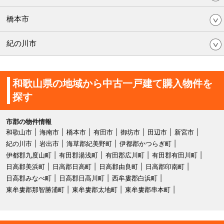
橋本市
紀の川市
和歌山県の地域から中古一戸建て購入物件を
探す
市郡の物件情報
和歌山市
海南市
橋本市
有田市
御坊市
田辺市
新宮市
紀の川市
岩出市
海草郡紀美野町
伊都郡かつらぎ町
伊都郡九度山町
有田郡湯浅町
有田郡広川町
有田郡有田川町
日高郡美浜町
日高郡日高町
日高郡由良町
日高郡印南町
日高郡みなべ町
日高郡日高川町
西牟婁郡白浜町
東牟婁郡那智勝浦町
東牟婁郡太地町
東牟婁郡串本町