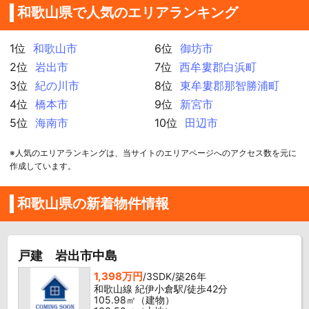
和歌山県で人気のエリアランキング
1位
和歌山市
6位
御坊市
2位
岩出市
7位
西牟婁郡白浜町
3位
紀の川市
8位
東牟婁郡那智勝浦町
4位
橋本市
9位
新宮市
5位
海南市
10位
田辺市
※人気のエリアランキングは、当サイトのエリアページへのアクセス数を元に
作成しています。
和歌山県の新着物件情報
戸建 岩出市中島
1,398万円
/3SDK/築26年
和歌山線 紀伊小倉駅/徒歩42分
105.98㎡（建物）