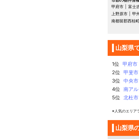
市郡の物件情
甲府市
富士
上野原市
甲
南都留郡西桂
山梨県
1位
甲府市
2位
甲斐市
3位
中央市
4位
南アル
5位
北杜市
※人気のエリア
山梨県