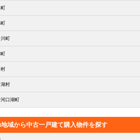
延町
部町
士川町
和町
野村
中湖村
士河口湖町
の地域から中古一戸建て購入物件を探す