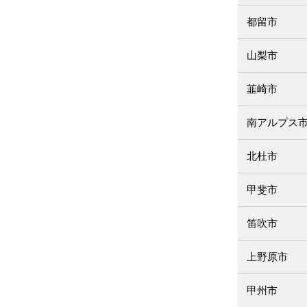
都留市
山梨市
韮崎市
南アルプス
北杜市
甲斐市
笛吹市
上野原市
甲州市