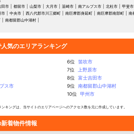
報
吉田市
都留市
山梨市
大月市
韮崎市
南アルプス市
北杜市
甲斐市
州市
中央市
西八代郡市川三郷町
南巨摩郡身延町
南巨摩郡南部町
南
町
南都留郡山中湖村
で人気のエリアランキング
6位
笛吹市
7位
上野原市
8位
富士吉田市
プス市
9位
南都留郡山中湖村
10位
甲州市
ランキングは、当サイトのエリアページへのアクセス数を元に作成しています。
の新着物件情報