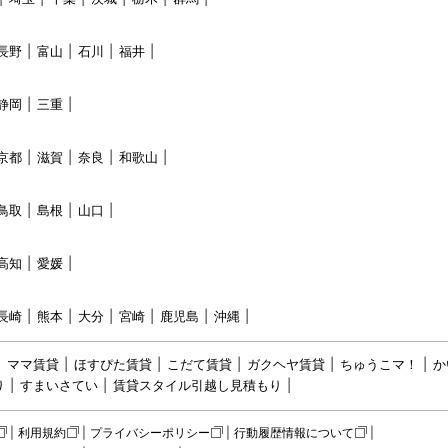
長野
富山
石川
福井
静岡
三重
京都
滋賀
奈良
和歌山
鳥取
島根
山口
高知
愛媛
長崎
熊本
大分
宮崎
鹿児島
沖縄
ママ賃貸
ほすぴた賃貸
こだて賃貸
ガクヘヤ賃貸
ちゅうこマ！
か
り
すまいさてい
賃貸スタイル引越し見積もり
利用規約
プライバシーポリシー
行動履歴情報について