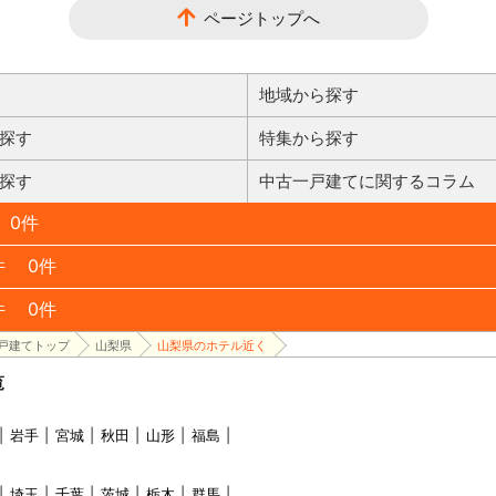
ページトップへ
地域から探す
探す
特集から探す
探す
中古一戸建てに関するコラム
0件
件
0件
件
0件
戸建てトップ
山梨県
山梨県のホテル近く
覧
岩手
宮城
秋田
山形
福島
埼玉
千葉
茨城
栃木
群馬