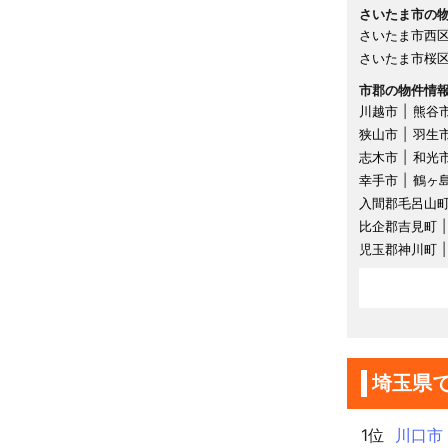
さいたま市の
さいたま市西
さいたま市桜
市郡の物件情
川越市
熊谷
狭山市
羽生
志木市
和光
幸手市
鶴ヶ
入間郡毛呂山
比企郡吉見町
児玉郡神川町
埼玉県
1位
川口市