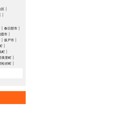
央区
区
市
春日部市
朝霞市
市
坂戸市
町
島町
郡美里町
郡松伏町