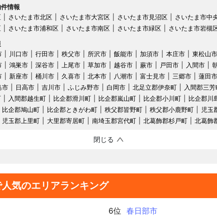
物件情報
区
さいたま市北区
さいたま市大宮区
さいたま市見沼区
さいたま市中
区
さいたま市浦和区
さいたま市南区
さいたま市緑区
さいたま市岩槻
報
市
川口市
行田市
秩父市
所沢市
飯能市
加須市
本庄市
東松山
市
鴻巣市
深谷市
上尾市
草加市
越谷市
蕨市
戸田市
入間市
市
新座市
桶川市
久喜市
北本市
八潮市
富士見市
三郷市
蓮田
島市
日高市
吉川市
ふじみ野市
白岡市
北足立郡伊奈町
入間郡三芳
町
入間郡越生町
比企郡滑川町
比企郡嵐山町
比企郡小川町
比企郡川
比企郡鳩山町
比企郡ときがわ町
秩父郡皆野町
秩父郡小鹿野町
児玉
児玉郡上里町
大里郡寄居町
南埼玉郡宮代町
北葛飾郡杉戸町
北葛飾
閉じる
で人気のエリアランキング
6位
春日部市