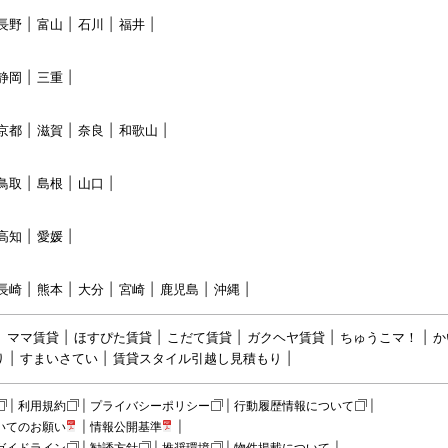
長野
富山
石川
福井
静岡
三重
京都
滋賀
奈良
和歌山
鳥取
島根
山口
高知
愛媛
長崎
熊本
大分
宮崎
鹿児島
沖縄
ママ賃貸
ほすぴた賃貸
こだて賃貸
ガクヘヤ賃貸
ちゅうこマ！
か
り
すまいさてい
賃貸スタイル引越し見積もり
利用規約
プライバシーポリシー
行動履歴情報について
いてのお願い
情報公開基準
ガイドライン
勧誘方針
推奨環境
物件掲載について