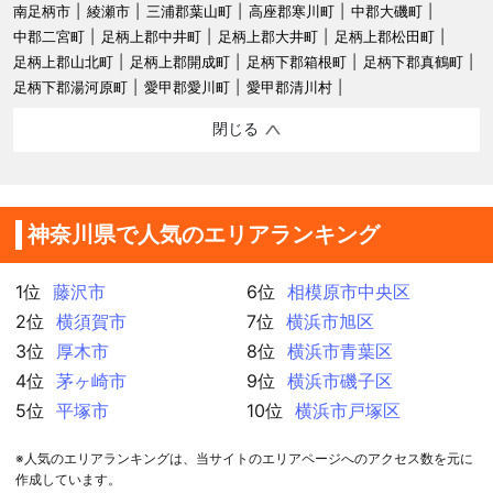
南足柄市
綾瀬市
三浦郡葉山町
高座郡寒川町
中郡大磯町
中郡二宮町
足柄上郡中井町
足柄上郡大井町
足柄上郡松田町
足柄上郡山北町
足柄上郡開成町
足柄下郡箱根町
足柄下郡真鶴町
足柄下郡湯河原町
愛甲郡愛川町
愛甲郡清川村
閉じる
神奈川県で人気のエリアランキング
1位
藤沢市
6位
相模原市中央区
2位
横須賀市
7位
横浜市旭区
3位
厚木市
8位
横浜市青葉区
4位
茅ヶ崎市
9位
横浜市磯子区
5位
平塚市
10位
横浜市戸塚区
※人気のエリアランキングは、当サイトのエリアページへのアクセス数を元に
作成しています。