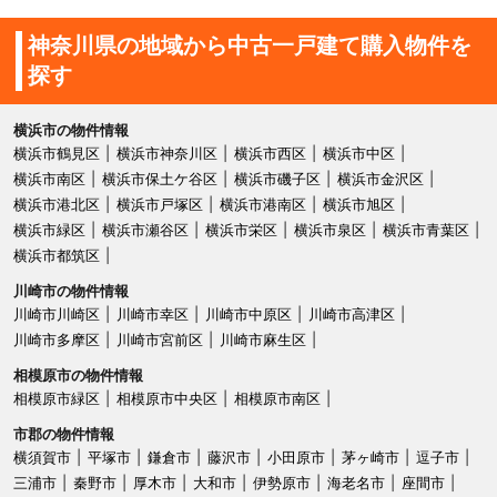
神奈川県の地域から中古一戸建て購入物件を
探す
横浜市の物件情報
横浜市鶴見区
横浜市神奈川区
横浜市西区
横浜市中区
横浜市南区
横浜市保土ケ谷区
横浜市磯子区
横浜市金沢区
横浜市港北区
横浜市戸塚区
横浜市港南区
横浜市旭区
横浜市緑区
横浜市瀬谷区
横浜市栄区
横浜市泉区
横浜市青葉区
横浜市都筑区
川崎市の物件情報
川崎市川崎区
川崎市幸区
川崎市中原区
川崎市高津区
川崎市多摩区
川崎市宮前区
川崎市麻生区
相模原市の物件情報
相模原市緑区
相模原市中央区
相模原市南区
市郡の物件情報
横須賀市
平塚市
鎌倉市
藤沢市
小田原市
茅ヶ崎市
逗子市
三浦市
秦野市
厚木市
大和市
伊勢原市
海老名市
座間市