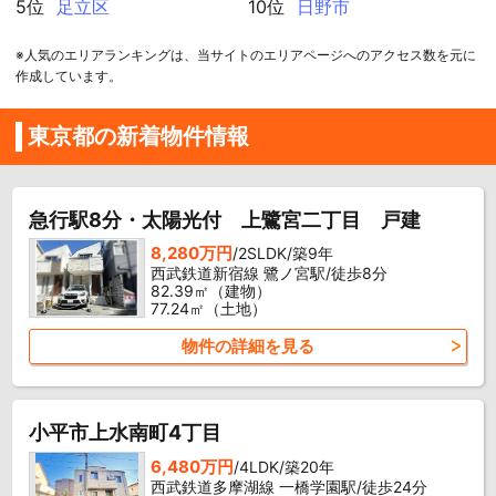
5位
足立区
10位
日野市
※人気のエリアランキングは、当サイトのエリアページへのアクセス数を元に
作成しています。
東京都の新着物件情報
急行駅8分・太陽光付 上鷺宮二丁目 戸建
8,280万円
/2SLDK/築9年
西武鉄道新宿線 鷺ノ宮駅/徒歩8分
82.39㎡（建物）
77.24㎡（土地）
物件の詳細を見る
小平市上水南町4丁目
6,480万円
/4LDK/築20年
西武鉄道多摩湖線 一橋学園駅/徒歩24分