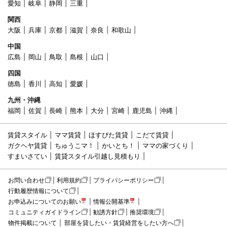
愛知
岐阜
静岡
三重
関西
大阪
兵庫
京都
滋賀
奈良
和歌山
中国
広島
岡山
鳥取
島根
山口
四国
徳島
香川
高知
愛媛
九州・沖縄
福岡
佐賀
長崎
熊本
大分
宮崎
鹿児島
沖縄
賃貸スタイル
ママ賃貸
ほすぴた賃貸
こだて賃貸
ガクヘヤ賃貸
ちゅうこマ！
かいとち！
ママの家づくり
すまいさてい
賃貸スタイル引越し見積もり
お問い合わせ
利用規約
プライバシーポリシー
行動履歴情報について
お申込みについてのお願い
情報公開基準
コミュニティガイドライン
勧誘方針
推奨環境
物件掲載について
部屋を貸したい・賃貸経営をしたい方へ