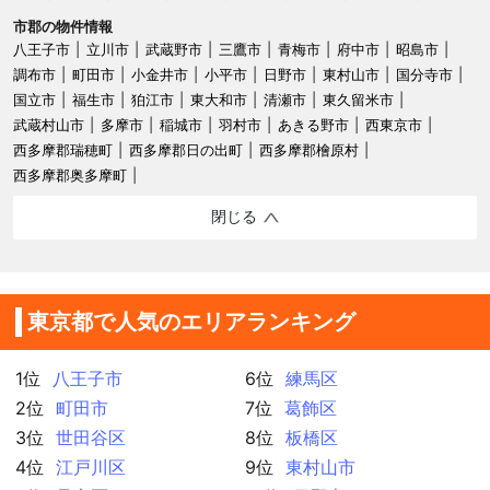
市郡の物件情報
八王子市
立川市
武蔵野市
三鷹市
青梅市
府中市
昭島市
調布市
町田市
小金井市
小平市
日野市
東村山市
国分寺市
国立市
福生市
狛江市
東大和市
清瀬市
東久留米市
武蔵村山市
多摩市
稲城市
羽村市
あきる野市
西東京市
西多摩郡瑞穂町
西多摩郡日の出町
西多摩郡檜原村
西多摩郡奥多摩町
閉じる
東京都で人気のエリアランキング
1位
八王子市
6位
練馬区
2位
町田市
7位
葛飾区
3位
世田谷区
8位
板橋区
4位
江戸川区
9位
東村山市