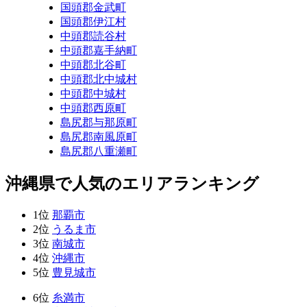
国頭郡金武町
国頭郡伊江村
中頭郡読谷村
中頭郡嘉手納町
中頭郡北谷町
中頭郡北中城村
中頭郡中城村
中頭郡西原町
島尻郡与那原町
島尻郡南風原町
島尻郡八重瀬町
沖縄県で人気のエリアランキング
1位
那覇市
2位
うるま市
3位
南城市
4位
沖縄市
5位
豊見城市
6位
糸満市