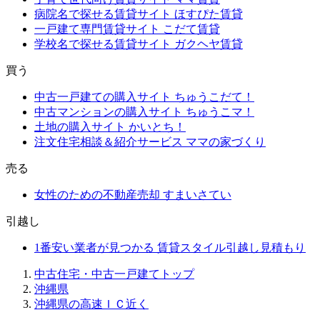
病院名で探せる賃貸サイト
ほすぴた賃貸
一戸建て専門賃貸サイト
こだて賃貸
学校名で探せる賃貸サイト
ガクヘヤ賃貸
買う
中古一戸建ての購入サイト
ちゅうこだて！
中古マンションの購入サイト
ちゅうこマ！
土地の購入サイト
かいとち！
注文住宅相談＆紹介サービス
ママの家づくり
売る
女性のための不動産売却
すまいさてい
引越し
1番安い業者が見つかる
賃貸スタイル引越し見積もり
中古住宅・中古一戸建てトップ
沖縄県
沖縄県の高速ＩＣ近く