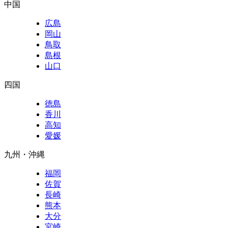
中国
広島
岡山
鳥取
島根
山口
四国
徳島
香川
高知
愛媛
九州・沖縄
福岡
佐賀
長崎
熊本
大分
宮崎