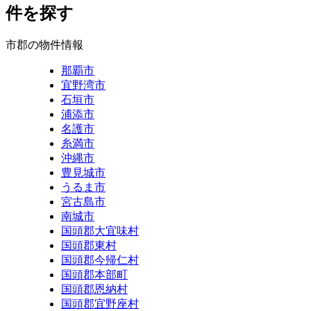
件を探す
市郡の物件情報
那覇市
宜野湾市
石垣市
浦添市
名護市
糸満市
沖縄市
豊見城市
うるま市
宮古島市
南城市
国頭郡大宜味村
国頭郡東村
国頭郡今帰仁村
国頭郡本部町
国頭郡恩納村
国頭郡宜野座村