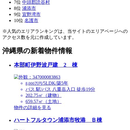
7位
中頭郡読谷村
8位
浦添市
9位
宜野湾市
10位
名護市
※人気のエリアランキングは、当サイトのエリアページへの
アクセス数を元に作成しています。
沖縄県の新着物件情報
本部町伊野波戸建 2 棟
/5LDK/築5年
8,000万円
バス 駅/バス 八重岳入口 徒歩19分
202.75㎡（建物）
659.57㎡（土地）
物件の詳細を見る
ハートフルタウン浦添市牧港 Ｂ棟